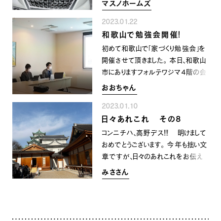
マスノホームズ
けど、 何年かぶりに、雪が積もって、
INFORMATION
COMPANY
SNS
2023.01.22
友達たちと集まって、 雪合戦をして
イベント情報
会社紹介
和歌山で勉強会開催！
おおはしゃぎしました!!!!! その後は、姪
社長ブログ
スタッフ紹介
っ子達と、雪だるまを作りました。 姪
初めて和歌山で「家づくり勉強会」を
スタッフブログ
採用情報
っ子達の要求がすごく多くて・・・ 大き
開催させて頂きました。 本日、和歌山
お知らせ
お客様の声
いの作って!!、可愛くして!!、お花をつ
市にありますフォルテワジマ4階の会
家づくり相談会
よくある質問
けて!! やっぱお花怖い～～など言わ
議室をお借りして初めて「楽しい家づ
おおちゃん
お問い合わせ
れながら、みんなで協力して 作りまし
くりの勉強会」を開催させて頂きまし
0120-930-493
た。 何歳になっても、やっぱり雪
2023.01.10
た。 和歌山市は私も4年前より新築
Tel.
ってテンションが上がるなと思いまし
日々あれこれ その8
を建て暮らしている地域で、親しみの
[営業時間] 9:00-18:00
[定休日] 水曜日・祝日
た。
ある街となります。 最近は、高気
コンニチハ、高野デス！！！ 明けまして
密・高性能なお家をお求めされます
おめでとうございます。 今年も拙い文
家づくり相談会
カタログ請求
お客様が増えられているように感じま
章ですが、日々のあれこれをお伝え
すが、本日ご参加いただきましたお客
できればと思います。 さて、ワタク
みささん
様も大変性能に詳しい方で、大変興
シの実家は名古屋なんです（正確に
味を持ってお聞きいただけたのでい
は名古屋市の隣の市ですが）。 この
い機会のなっていただけたかと思い
冬帰省した際に久しぶりに「名古屋
ます。 「楽しい家づくり勉強会」の内
城」へいきました。 天守閣には一切