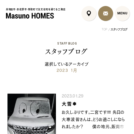
岸和田市・泉佐野市・熊取町で注文住宅を建てる工務店
岸和田市・泉佐野市・熊取町で注文住宅を建てる工務店
MENU
MENU
TOP
スタッフブログ
STAFF BLOG
スタッフブログ
選択しているアーカイブ
2023 1月
フレンチカントリー注文住宅｜漆
岩出市の注文住宅施工事例｜生
岸和田市のイン
喰壁とペット...
活感を隠す間取...
文住宅｜漆喰壁...
2023.01.29
コンセプト
はじめに
大雪❅
5つの約束
標準仕様
お久しぶりです。二宮です!!!! 先日の
家づくりの流れ
施工事例
大寒波皆さんは、どうお過ごしになら
暮らしのブック
リノベーション
れましたか？ 僕の地元、阪南市
ちょうどいい平屋暮らし
では、滅多に雪が積もらないんです