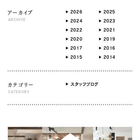
容って 今後も毎月「楽しい家づくり
興味がなく（今は改造工事中なので
アーカイブ
勉強会」を開催する予定ではあり、セ
見学不可ですよ）、本命の本丸御殿
2026
2025
ミナー内容はこんな感じになっていま
（木造）が完成したのでそちらの見学
ARCHIVE
2024
2023
す。 ますは会社と私のプロフィール
に行きました！！ こちらは「湯殿」だ
2022
2021
紹介をさせていただきます。 そして、
そうです。 実際は3代将軍家光さん
2020
2019
メインとなります快適に暮らすための
が来た時に新築して、このかたお一
秘訣についてお話させて頂きます。
2017
2016
人のみしか使用していないそうです。
あくまで個別相談会ではないので、
もったいない・・・。 隣の部屋はお風呂
2015
2014
基礎的情報を知って頂きながら、ポ
でてくつろぐ部屋もあります。 しかし、
イント解説をさせていただきます。
一人の為にここまで・・・。 将軍様です
余談でこんな情報もあります。 高性
ねえ。 で、昔は蒸し風呂らしい。
カテゴリー
スタッフブログ
能な注文住宅の販売実績10年で
こちらも家光さんの上洛時に新
CATEGORY
培わせて頂きました経験（実際の高
築された「上洛殿」です。 本丸御殿
性能なお家に暮らされたお客様の
で最も格式が高い建物で、天井には
声）とUA値0.37、C値0.3の我が家
板絵、極彩色の欄間があります。
に4年暮らしてきた実体験をもとに、
全ての部屋が、ちゃんと復元されて
どうすれば快適かつ省エネに暮らせ
（当時の資料は戦争中は避難されて
るのかについてわかりやすくご説明さ
無事なので復元できたそう）、木造
せて頂きます。 また、注文住宅の
で、襖やら、欄間やら、釘隠しの金物