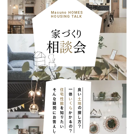
業界で働く前は、床暖房設備機器
やら、職人さんの命が吹き込まれた
などを製造するメーカーで5年間営
Masuno HOMES
空間で、圧倒されました！！ いいです
HOUSING TALK
業と修理を兼任する立場で働いて
ね、ちゃんとした建物も見るのも、よい
おりましたので、住宅設備機器メーカ
家づくり
目の保養というか、勉強になります。
ーの裏側事情や生涯を考慮した省
相
談
会
エネ設備についても私視点となりま
すがご説明できるかと思います。
是非、ご興味頂けます方は、是非次
回セミナーへのご予約お待ちしており
ます。 また、コロナ禍 といったご事情
よりオンラインをご希望される方は下
記URLよりお申込み下さいませ。
そんな疑問にお答えします！
住宅性能
一体
良い
https://masuno55.co.jp/event/36
いくら
土地
を知りたい
の探し方？
かかるの？