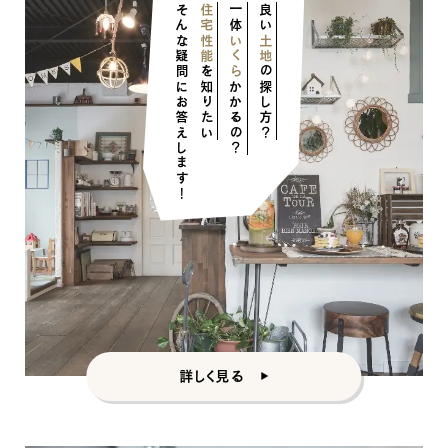
そんな疑問にお答えします！
住宅性能
一体
良い
いくら
土地
を知りたい
の探し方？
かかるの？
詳しく見る