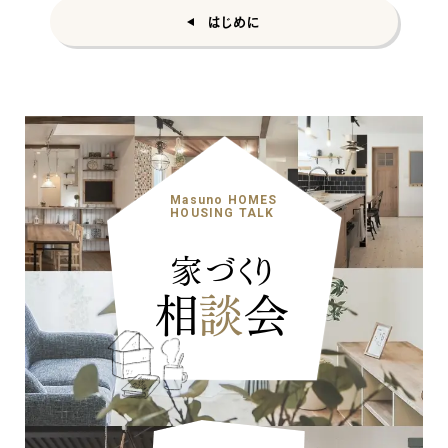
はじめに
Masuno HOMES
HOUSING TALK
家づくり
相
談
会