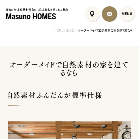
岸和田市・泉佐野市・熊取町で注文住宅を建てる工務店
岸和田市・泉佐野市・熊取町で注文住宅を建てる工務店
MENU
MENU
TOP
はじめに
オーダーメイドで自然素材の家を建てるなら
オーダーメイドで自然素材の家を建て
るなら
泉佐野市の北欧デザイン注文
泉佐野市の共働き夫婦向け注
フレンチカントリ
住宅｜自然素材と...
文住宅｜家事ラク...
喰壁とペット...
自然素材ふんだんが標準仕様
コンセプト
はじめに
5つの約束
標準仕様
家づくりの流れ
施工事例
暮らしのブック
リノベーション
ちょうどいい平屋暮らし