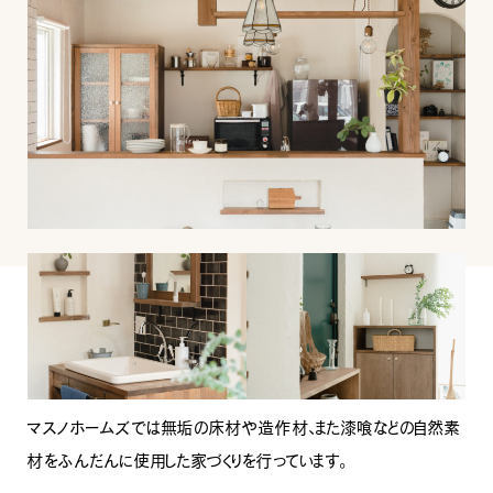
INFORMATION
COMPANY
SNS
イベント情報
会社紹介
社長ブログ
スタッフ紹介
スタッフブログ
採用情報
お知らせ
お客様の声
家づくり相談会
よくある質問
お問い合わせ
0120-930-493
Tel.
[営業時間] 9:00-18:00
[定休日] 水曜日・祝日
家づくり相談会
カタログ請求
マスノホームズでは無垢の床材や造作材、また漆喰などの自然素
材をふんだんに使用した家づくりを行っています。