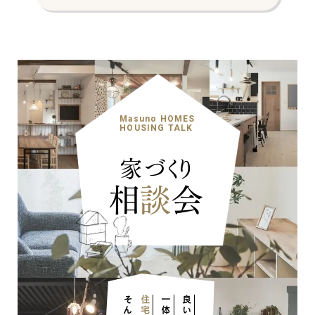
Masuno HOMES
HOUSING TALK
家づくり
相
談
会
一体
良い