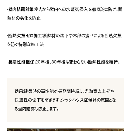
・
壁内結露対策
：室内から壁内への水蒸気侵入を徹底的に防ぎ、断
熱材の劣化を防止
・
断熱欠損ゼロ施工
：断熱材の沈下や木部の痩せによる断熱欠損
を防ぐ特別な施工法
・
長期性能担保
：20年後、30年後も変わらない断熱性能を維持。
効果
：建築時の高性能が長期間持続し、光熱費の上昇や
快適性の低下を防ぎます。シックハウス症候群の原因とな
る壁内結露も防止します。