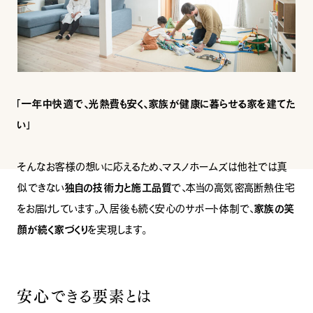
INFORMATION
COMPANY
SNS
イベント情報
会社紹介
社長ブログ
スタッフ紹介
スタッフブログ
採用情報
お知らせ
お客様の声
「一年中快適で、光熱費も安く、家族が健康に暮らせる家を建てた
家づくり相談会
よくある質問
い」
お問い合わせ
0120-930-493
Tel.
そんなお客様の想いに応えるため、マスノホームズは他社では真
[営業時間] 9:00-18:00
[定休日] 水曜日・祝日
似できない
独自の技術力と施工品質
で、本当の高気密高断熱住宅
家づくり相談会
カタログ請求
をお届けしています。入居後も続く安心のサポート体制で、
家族の笑
顔が続く家づくり
を実現します。
安心できる要素とは