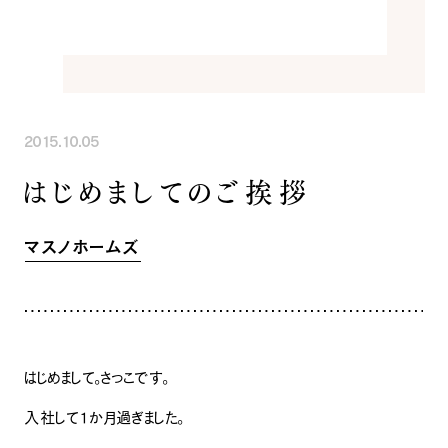
INFORMATION
COMPANY
SNS
イベント情報
会社紹介
社長ブログ
スタッフ紹介
スタッフブログ
採用情報
お知らせ
お客様の声
2015.10.05
家づくり相談会
よくある質問
はじめましてのご挨拶
お問い合わせ
0120-930-493
Tel.
[営業時間] 9:00-18:00
[定休日] 水曜日・祝日
マスノホームズ
家づくり相談会
カタログ請求
はじめまして。さっこです。
入社して１か月過ぎました。