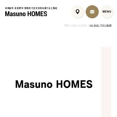
岸和田市・泉佐野市・熊取町で注文住宅を建てる工務店
岸和田市・泉佐野市・熊取町で注文住宅を建てる工務店
MENU
MENU
TOP
スタッフブログ
はじめましてのご挨拶
泉佐野市の共働き夫婦向け注
フレンチカントリー注文住宅｜漆
岩出市の注文住
文住宅｜家事ラク...
喰壁とペット...
活感を隠す間取..
コンセプト
はじめに
5つの約束
標準仕様
家づくりの流れ
施工事例
暮らしのブック
リノベーション
ちょうどいい平屋暮らし