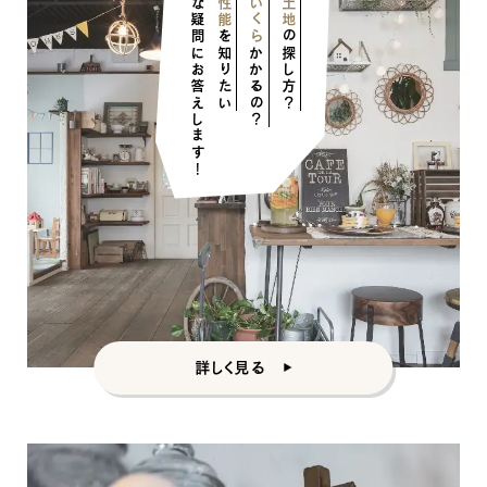
そんな疑問にお答えします！
いくら
土地
を知りたい
の探し方？
かかるの？
ナチュラル
ナチュラル
ヴィンテージ
カントリー
詳しく見る