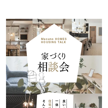
Masuno HOMES
HOUSING TALK
家づくり
相
談
会
住宅性能
一体
良い