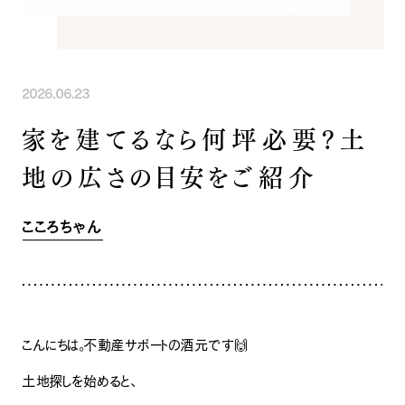
INFORMATION
COMPANY
SNS
イベント情報
会社紹介
社長ブログ
スタッフ紹介
2026.06.23
スタッフブログ
採用情報
お知らせ
お客様の声
家を建てるなら何坪必要？土
家づくり相談会
よくある質問
地の広さの目安をご紹介
お問い合わせ
0120-930-493
Tel.
[営業時間] 9:00-18:00
[定休日] 水曜日・祝日
こころちゃん
家づくり相談会
カタログ請求
こんにちは。不動産サポートの酒元です🙌
土地探しを始めると、