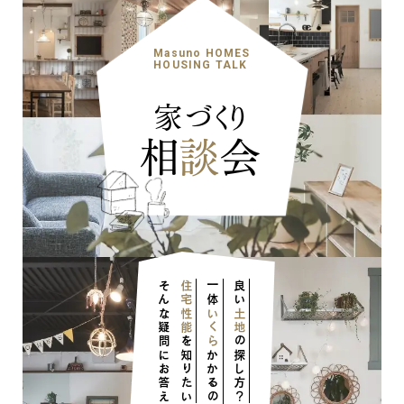
Masuno HOMES
HOUSING TALK
家づくり
相
談
会
そんな疑問にお答えします！
住宅性能
一体
良い
いくら
土地
を知りたい
の探し方？
かかるの？