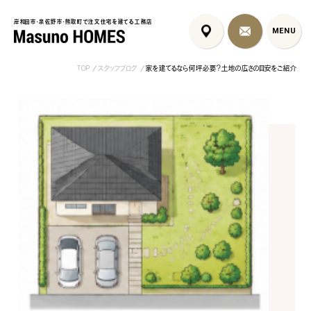
岸和田市・泉佐野市・熊取町で注文住宅を建てる工務店
岸和田市・泉佐野市・熊取町で注文住宅を建てる工務店
MENU
MENU
TOP
スタッフブログ
家を建てるなら何坪必要？土地の広さの目安をご紹介
泉佐野市の北欧デザイン注文
泉佐野市の共働き夫婦向け注
フレンチカントリ
住宅｜自然素材と...
文住宅｜家事ラク...
喰壁とペット...
コンセプト
はじめに
5つの約束
標準仕様
家づくりの流れ
施工事例
暮らしのブック
リノベーション
ちょうどいい平屋暮らし