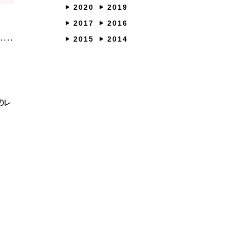
づくりの流れ
施工事例
2020
2019
らしのブック
リノベーション
2017
2016
ょうどいい平屋暮らし
2015
2014
ORMATION
COMPANY
ント情報
会社紹介
のレ
ブログ
スタッフ紹介
ッフブログ
採用情報
らせ
お客様の声
くり相談会
よくある質問
お問い合わせ