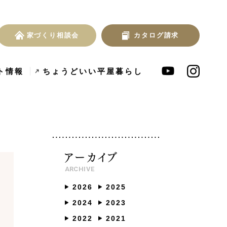
家づくり相談会
カタログ請求
家づくり相談会
カタログ請求
MENU
ト情報
ちょうどいい平屋暮らし
の共働き夫婦向け注文
フレンチカントリー注文住宅｜
岩出市の注文
アーカイブ
漆...
活...
ARCHIVE
2026
2025
ンセプト
はじめに
2024
2023
つの約束
標準仕様
2022
2021