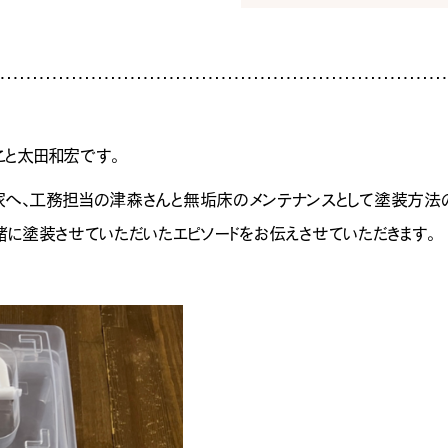
家
暮
ち
INF
こと太田和宏です。
イベ
家へ、工務担当の津森さんと無垢床のメンテナンスとして塗装方法
社長
スタ
緒に塗装させていただいたエピソードをお伝えさせていただきます。
お知
家づ
SNS