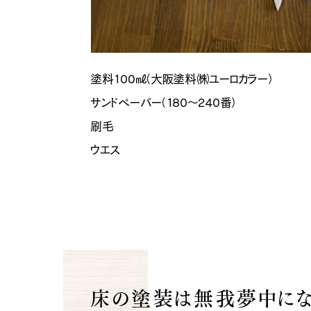
塗料100㎖（大阪塗料㈱ユーロカラー）
サンドペーパー（180～240番）
刷毛
ウエス
床の塗装は無我夢中にな