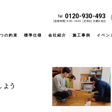
0120-930-493
Tel.
[営業時間] 9:00-18:00
[定休日] 水曜日・祝日
5つの約束
標準仕様
会社紹介
施工事例
イベン
歌山市で建てた、土間収納と
泉佐野市の北欧デザイン注文住
泉佐野市
..
宅...
住...
しよう
コ
5