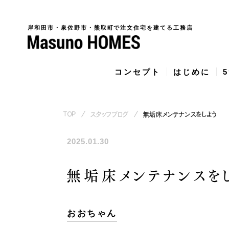
岸和田市・泉佐野市・熊取町で注文住宅を建てる工務店
コンセプト
はじめに
TOP
スタッフブログ
無垢床メンテナンスをしよう
2025.01.30
泉佐野市で建てた、勾配天井と
和
家...
吹.
無垢床メンテナンスを
おおちゃん