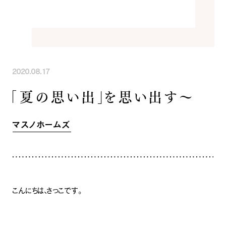
INFORMATION
COMPANY
SNS
イベント情報
会社紹介
社長ブログ
スタッフ紹介
スタッフブログ
採用情報
お知らせ
お客様の声
2020.08.17
家づくり相談会
よくある質問
「夏の思い出」を思い出す～
お問い合わせ
0120-930-493
Tel.
[営業時間] 9:00-18:00
[定休日] 水曜日・祝日
マスノホームズ
家づくり相談会
カタログ請求
こんにちは、さっこです。