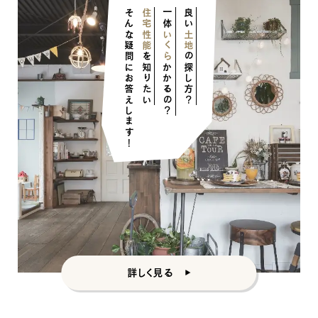
そんな疑問にお答えします！
住宅性能
一体
良い
いくら
土地
を知りたい
の探し方？
かかるの？
詳しく見る