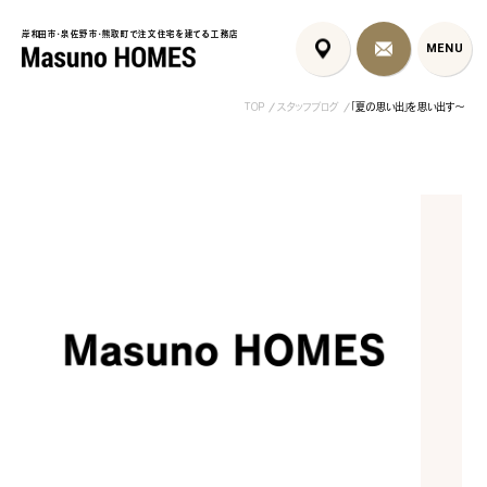
岸和田市・泉佐野市・熊取町で注文住宅を建てる工務店
岸和田市・泉佐野市・熊取町で注文住宅を建てる工務店
MENU
MENU
TOP
スタッフブログ
「夏の思い出」を思い出す～
泉佐野市の北欧デザイン注文
泉佐野市の共働き夫婦向け注
フレンチカントリ
住宅｜自然素材と...
文住宅｜家事ラク...
喰壁とペット...
コンセプト
はじめに
5つの約束
標準仕様
家づくりの流れ
施工事例
暮らしのブック
リノベーション
ちょうどいい平屋暮らし