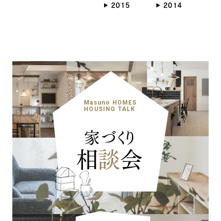
2015
2014
ナチュラル
ヴィンテージ
カントリー
Masuno HOMES
HOUSING TALK
家づくり
相
談
会