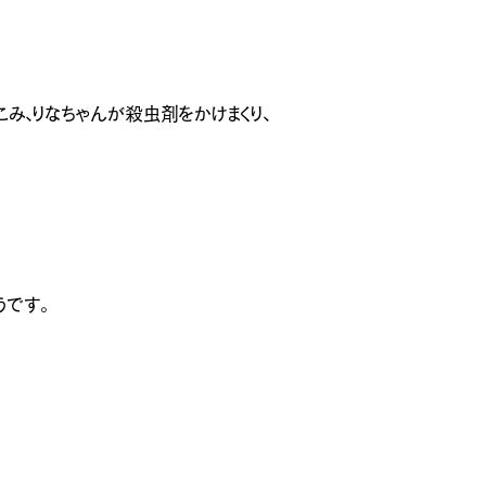
み、りなちゃんが殺虫剤をかけまくり、
ナチュラル
カントリー
ヴィ
うです。