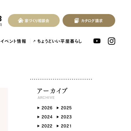
3
家づくり相談会
カタログ請求
家づくり相談会
カタログ請求
MENU
日
イベント情報
ちょうどいい平屋暮らし
北欧デザイン注文住宅...
泉佐野市の共働き夫婦向け注文住...
フレンチカントリー注
アーカイブ
ARCHIVE
2026
2025
ンセプト
はじめに
2024
2023
つの約束
標準仕様
2022
2021
づくりの流れ
施工事例