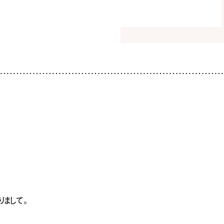
暮
ち
INFO
イベ
社長
スタ
お知
家づ
SNS
りまして。
Tel.