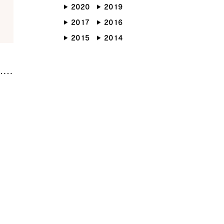
2020
2019
らしのブック
リノベーション
2017
2016
ょうどいい平屋暮らし
2015
2014
RMATION
COMPANY
ント情報
会社紹介
ブログ
スタッフ紹介
ッフブログ
採用情報
らせ
お客様の声
くり相談会
よくある質問
お問い合わせ
0120-930-493