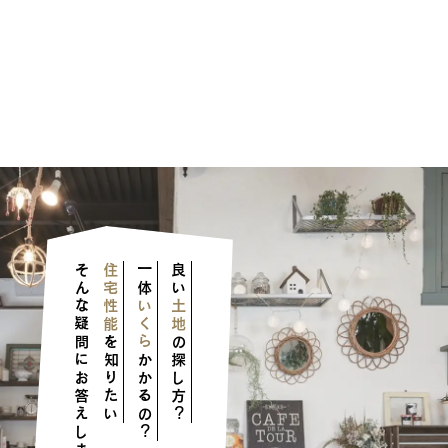
そんな疑問にお答えします！
住宅性能
一体
良い
いくら
土地
を知りたい
の探し方？
かかるの？