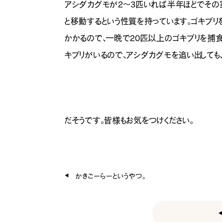
アシダカグモが2～3匹いれば半年ほどでその
と移動する
という性質を持っています。ゴキブ
かかるので、一晩で20匹以上のゴキブリを捕食
キブリがいるので、アシダカグモを追い出して
（「田舎センセイによる田舎
だそうです。皆様もお気をつけください。
かきごーらーというやつ。