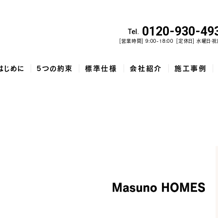
0120-930-49
Tel.
[営業時間] 9:00-18:00
[定休日] 水曜日・祝
はじめに
5つの約束
標準仕様
会社紹介
施工事例
佐野市で建てた、勾配天井と家...
和歌山市で建てた、土間収納と吹...
泉佐野市の
コ
5
家