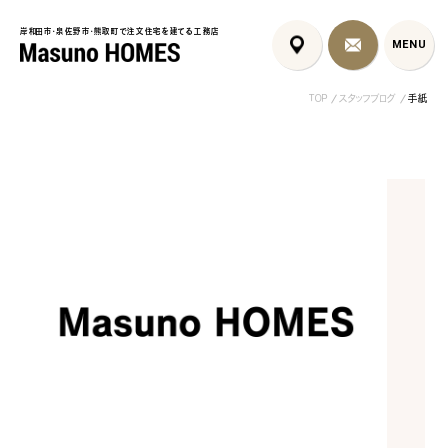
岸和田市・泉佐野市・熊取町で注文住宅を建てる工務店
岸和田市・泉佐野市・熊取町で注文住宅を建てる工務店
MENU
MENU
TOP
スタッフブログ
手紙
泉佐野市の北欧デザイン注文
泉佐野市の共働き夫婦向け注
フレンチカントリ
住宅｜自然素材と...
文住宅｜家事ラク...
喰壁とペット...
コンセプト
はじめに
5つの約束
標準仕様
家づくりの流れ
施工事例
暮らしのブック
リノベーション
ちょうどいい平屋暮らし