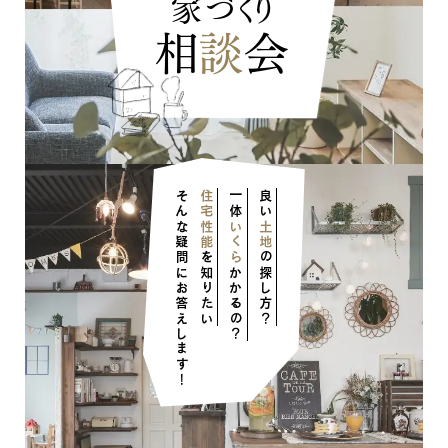
家づくり
相
談
会
そんな疑問にお答えします！
住宅性能
一体
良い
いくら
土地
を知りたい
の探し方？
かかるの？