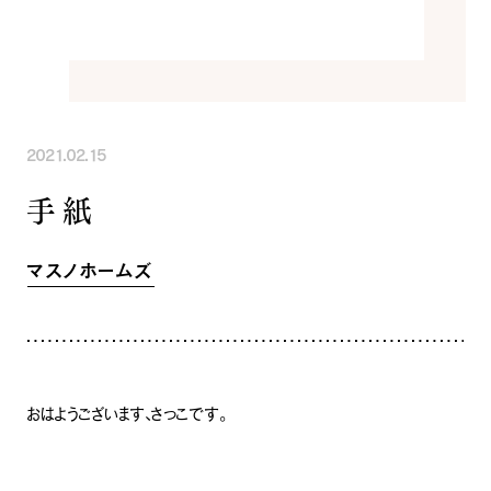
INFORMATION
COMPANY
SNS
イベント情報
会社紹介
社長ブログ
スタッフ紹介
スタッフブログ
採用情報
お知らせ
お客様の声
2021.02.15
家づくり相談会
よくある質問
手紙
お問い合わせ
0120-930-493
Tel.
[営業時間] 9:00-18:00
[定休日] 水曜日・祝日
マスノホームズ
家づくり相談会
カタログ請求
おはようございます、さっこです。