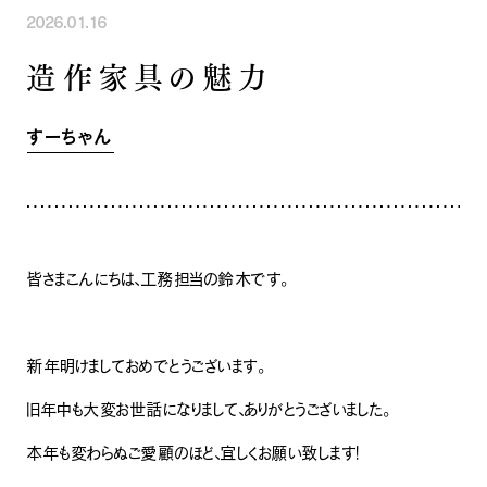
2026.01.16
INFORMATION
COMPANY
SNS
造作家具の魅力
イベント情報
会社紹介
社長ブログ
スタッフ紹介
スタッフブログ
採用情報
すーちゃん
お知らせ
お客様の声
家づくり相談会
よくある質問
お問い合わせ
0120-930-493
Tel.
[営業時間] 9:00-18:00
[定休日] 水曜日・祝日
皆さまこんにちは、工務担当の鈴木です。
家づくり相談会
カタログ請求
新年明けましておめでとうございます。
旧年中も大変お世話になりまして、ありがとうございました。
本年も変わらぬご愛顧のほど、宜しくお願い致します！