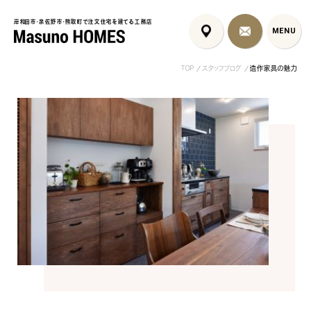
岸和田市・泉佐野市・熊取町で注文住宅を建てる工務店
岸和田市・泉佐野市・熊取町で注文住宅を建てる工務店
MENU
MENU
TOP
スタッフブログ
造作家具の魅力
泉佐野市の北欧デザイン注文
泉佐野市の共働き夫婦向け注
フレンチカントリ
住宅｜自然素材と...
文住宅｜家事ラク...
喰壁とペット...
コンセプト
はじめに
5つの約束
標準仕様
家づくりの流れ
施工事例
暮らしのブック
リノベーション
ちょうどいい平屋暮らし