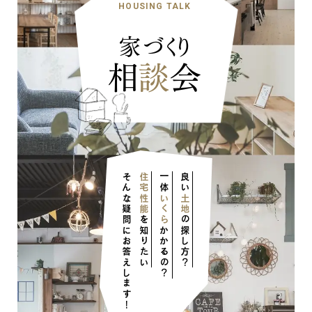
HOUSING TALK
家づくり
相
談
会
そんな疑問にお答えします！
住宅性能
一体
良い
いくら
土地
を知りたい
の探し方？
かかるの？