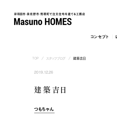
岸和田市・泉佐野市・熊取町で注文住宅を建てる工務店
コンセプト
TOP
スタッフブログ
建築吉日
2019.12.26
泉佐野市で建てた、勾配天井と家...
和歌山市で建てた、土間収納と吹...
泉
建築吉日
つもちゃん