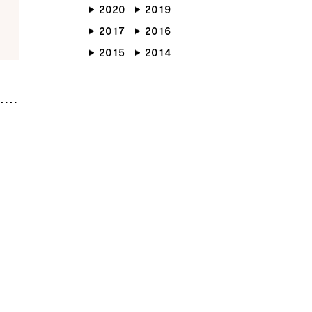
2020
2019
らしのブック
リノベーション
2017
2016
ょうどいい平屋暮らし
2015
2014
RMATION
COMPANY
ント情報
会社紹介
ブログ
スタッフ紹介
ッフブログ
採用情報
らせ
お客様の声
くり相談会
よくある質問
お問い合わせ
0120-930-493