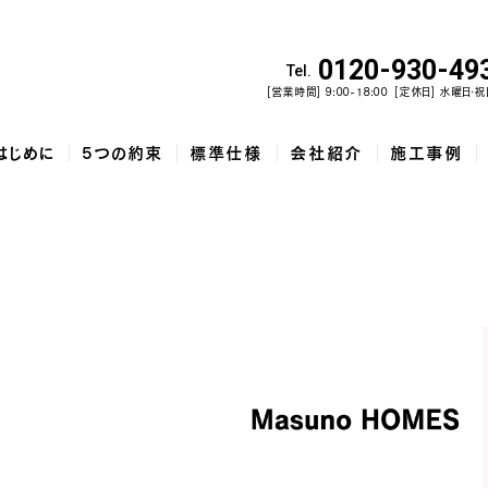
0120-930-49
Tel.
[営業時間] 9:00-18:00
[定休日] 水曜日・祝
はじめに
5つの約束
標準仕様
会社紹介
施工事例
佐野市の北欧デザイン注文住宅...
泉佐野市の共働き夫婦向け注文住...
フレンチカン
コ
5
家