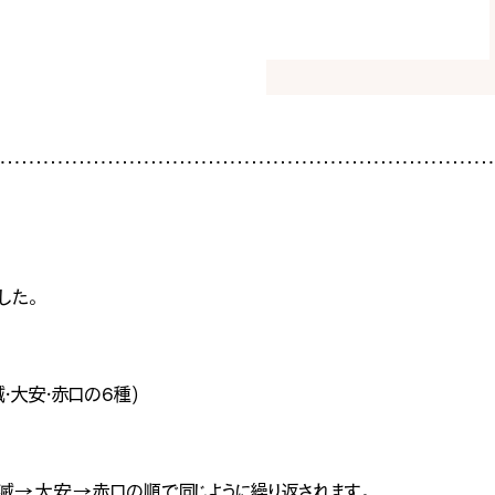
暮
ち
INFO
イベ
社長
スタ
お知
した。
家づ
SNS
・大安・赤口の6種)
Tel.
滅→大安→赤口の順で同じように繰り返されます。