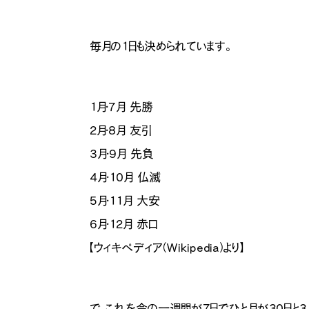
毎月の1日も決められています。
1月・7月 先勝
2月・8月 友引
3月・9月 先負
4月・10月 仏滅
5月・11月 大安
6月・12月 赤口
【ウィキペディア（Wikipedia）より】
で、これを今の一週間が7日でひと月が30日