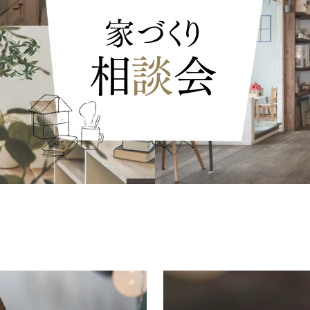
家づくり
相
談
会