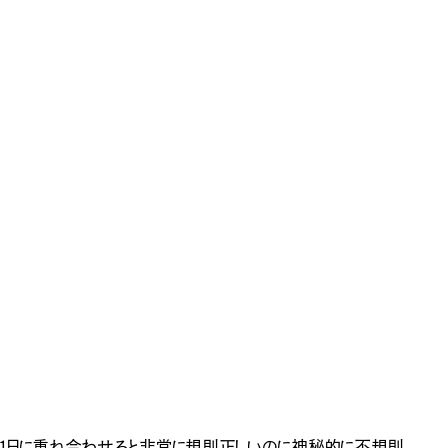
と31日に重ね合わせると非常に規則正しいのに神秘的に不規則