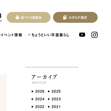
3
家づくり相談会
カタログ請求
家づくり相談会
カタログ請求
MENU
日
イベント情報
ちょうどいい平屋暮らし
トリー注文住宅｜漆...
岩出市の注文住宅施工事例｜生活...
岸和田市のインナー
アーカイブ
ARCHIVE
2026
2025
ンセプト
はじめに
2024
2023
つの約束
標準仕様
2022
2021
づくりの流れ
施工事例