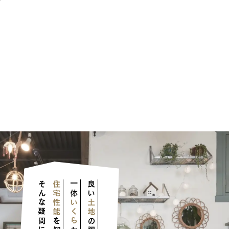
住宅性能
一体
良い
いくら
土地