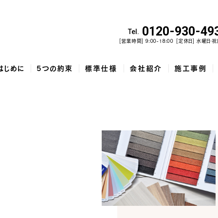
0120-930-49
Tel.
[営業時間] 9:00-18:00
[定休日] 水曜日・祝
はじめに
5つの約束
標準仕様
会社紹介
施工事例
佐野市で建てた、勾配天井と家...
和歌山市で建てた、土間収納と吹...
泉佐野市の
コ
5
家