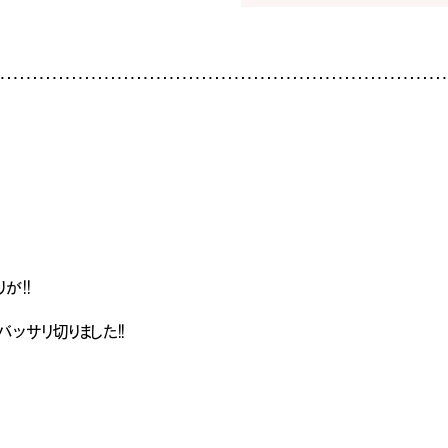
暮
ち
INFO
イベ
社長
スタ
お知
家づ
が！！
ッサリ切りました！！
SNS
Tel.