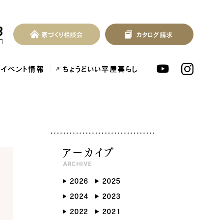
3
家づくり相談会
カタログ請求
家づくり相談会
カタログ請求
MENU
日
イベント情報
ちょうどいい平屋暮らし
北欧デザイン注文住宅...
泉佐野市の共働き夫婦向け注文住...
フレンチカントリー注
アーカイブ
ARCHIVE
2026
2025
ンセプト
はじめに
2024
2023
つの約束
標準仕様
2022
2021
づくりの流れ
施工事例