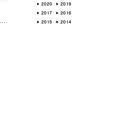
2020
2019
らしのブック
リノベーション
2017
2016
ょうどいい平屋暮らし
2015
2014
RMATION
COMPANY
ント情報
会社紹介
ブログ
スタッフ紹介
ッフブログ
採用情報
らせ
お客様の声
くり相談会
よくある質問
お問い合わせ
0120-930-493