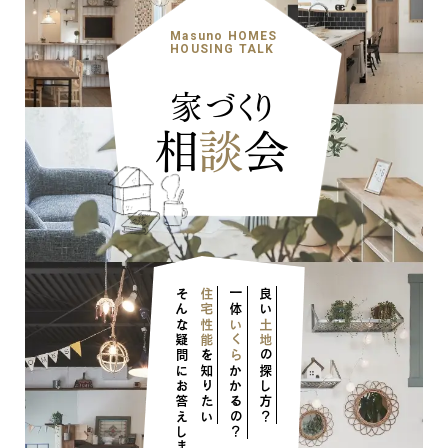
Masuno HOMES
HOUSING TALK
家づくり
相
談
会
そんな疑問にお答えします！
住宅性能
一体
良い
いくら
土地
を知りたい
の探し方？
かかるの？