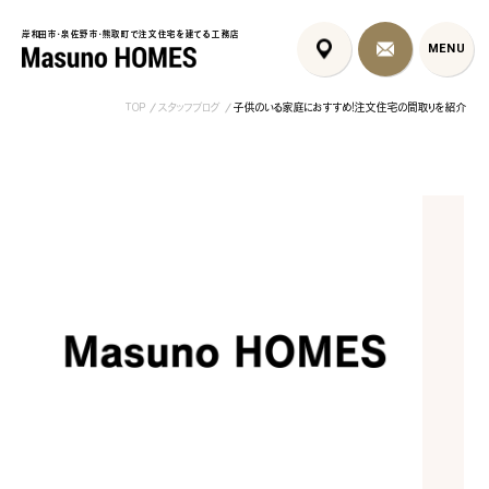
岸和田市・泉佐野市・熊取町で注文住宅を建てる工務店
岸和田市・泉佐野市・熊取町で注文住宅を建てる工務店
MENU
MENU
TOP
スタッフブログ
子供のいる家庭におすすめ！注文住宅の間取りを紹介
泉佐野市の北欧デザイン注文
泉佐野市の共働き夫婦向け注
フレンチカントリ
住宅｜自然素材と...
文住宅｜家事ラク...
喰壁とペット...
コンセプト
はじめに
5つの約束
標準仕様
家づくりの流れ
施工事例
暮らしのブック
リノベーション
ちょうどいい平屋暮らし