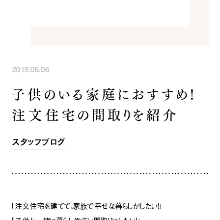
INFORMATION
COMPANY
SNS
イベント情報
会社紹介
社長ブログ
スタッフ紹介
スタッフブログ
採用情報
お知らせ
お客様の声
2019.06.06
家づくり相談会
よくある質問
子供のいる家庭におすすめ！
お問い合わせ
0120-930-493
Tel.
注文住宅の間取りを紹介
[営業時間] 9:00-18:00
[定休日] 水曜日・祝日
スタッフブログ
家づくり相談会
カタログ請求
「注文住宅を建てて、家族で幸せな暮らしがしたい！」