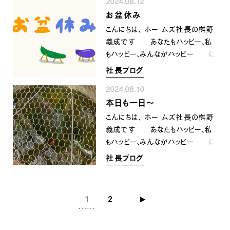
す〜 という事なので 今年は時
2024.08.12
ゃくちゃ暑かったですね💦 その
間に押されないように 今年の後
お盆休み
本日は終戦記念日 先の戦争が
半戦は ちょっと早め早めで 進め
終わってから７９年ですが 今も
こんにちは、 ホー ムズ社長の桝野
て行きたいと思います〜 顔晴っ
世界の各地では紛争や戦争が絶
義成です あなたもハッピー、私
て行きましょう〜^_^☀️
えません 悲しい現実ですが
もハッピー、みんながハッピー に
いち個人としては 紛争がなくなり
なるために共に顔晴りましょう 本
社長ブログ
平和な世の中に なる事を願っ
日は山の日の振替休日で祝日
て想う事が 一燈照隅 萬燈遍
2024.08.10
今日辺りは お盆休みの人も多
照となって行く そんなふうに想
本日も一日〜
いのではないかと思います 弊社
います 全ては当たり前ではない
も 本日より16日(金)まで お
こんにちは、 ホー ムズ社長の桝野
ですねぇ〜 そんなことに 気
盆休みの夏季休暇を頂かせて頂き
義成です あなたもハッピー、私
づかせて頂く本日であります 感
ます ご不便をお掛け致しまして
もハッピー、みんながハッピー に
謝🙇‍♂️
誠に申し訳ありませんが どう
なるために共に顔晴りましょう 出
社長ブログ
ぞよろしくお願い致します🙇‍♀️ 休
張で 東京に来ています〜
暇中に頂きましたメール等のお問い
日本全国何処もだと想いますが
合わせは お休み明けに順次ご
東京も暑い💦です〜 陰
1
2
対応させて頂きますので よろし
で涼しそうに泳ぐ金魚を 観つけ
くお願い致します🙇 尚、 緊
ました^_^ 少し暑さが和らぎ
急の場合は下記の電話番号
癒されますねぇ〜‼️ 今日はこちら