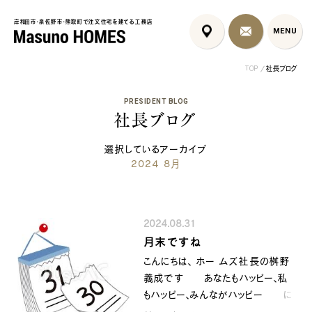
岸和田市・泉佐野市・熊取町で注文住宅を建てる工務店
岸和田市・泉佐野市・熊取町で注文住宅を建てる工務店
MENU
MENU
TOP
社長ブログ
PRESIDENT BLOG
社長ブログ
選択しているアーカイブ
2024 8月
泉佐野市の北欧デザイン注文
泉佐野市の共働き夫婦向け注
フレンチカントリ
住宅｜自然素材と...
文住宅｜家事ラク...
喰壁とペット...
2024.08.31
コンセプト
はじめに
月末ですね
5つの約束
標準仕様
こんにちは、 ホー ムズ社長の桝野
家づくりの流れ
施工事例
義成です あなたもハッピー、私
暮らしのブック
リノベーション
もハッピー、みんながハッピー に
ちょうどいい平屋暮らし
なるために共に顔晴りましょう ８