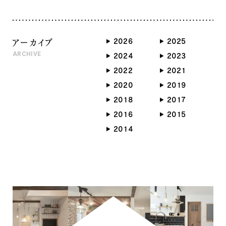
072-484-5359までよろしくお願い
も 猛暑日のようですが💦
致します🙇‍♀️
暑さに負けないように 本日も
一日 顔晴って行きましょうねぇ〜
アーカイブ
2026
2025
💪^_^
ARCHIVE
2024
2023
2022
2021
2020
2019
2018
2017
2016
2015
2014