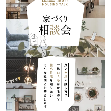
Masuno HOMES
HOUSING TALK
家づくり
相
談
会
ナチュラル
そんな疑問にお答えします！
住宅性能
一体
良い
いくら
土地
を知りたい
の探し方？
かかるの？
ナチュラル
ヴィンテージ