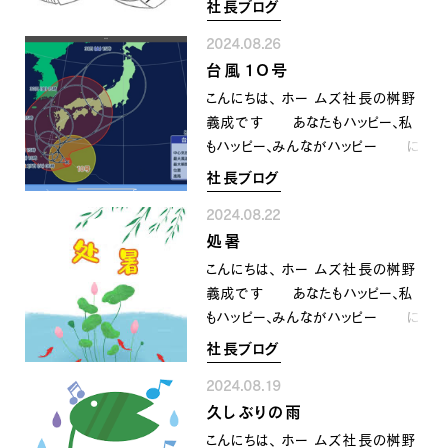
社長ブログ
月３１日 土曜日 台風１０号
INFORMATION
COMPANY
SNS
2024.08.26
に振り回されている 月末ですが
イベント情報
会社紹介
台風１０号
月初めも影響がありそうですの
社長ブログ
スタッフ紹介
で 警戒を怠らないようにお願い
こんにちは、 ホー ムズ社長の桝野
スタッフブログ
採用情報
致します🙇‍♀️ 明日から９月ですね
義成です あなたもハッピー、私
お知らせ
お客様の声
５月もそうなんですけど
もハッピー、みんながハッピー に
家づくり相談会
よくある質問
長期休暇のある月は より一層
なるために共に顔晴りましょう
社長ブログ
お問い合わせ
時の経つのが 早く感じます〜
台風１０号 ゆるりゆるりと
0120-930-493
🚅 天候の影響で 暑さは
2024.08.22
そして進路も 日本列島の上を
Tel.
少し和らいでますが また来週
処暑
なぞるような予報で 嫌な台風
[営業時間] 9:00-18:00
[定休日] 水曜日・祝日
は暑そうです〜💦 時の経つの
です 備えあれば憂いなし
こんにちは、 ホー ムズ社長の桝野
は早いですけど この８月に感謝
しっかりと対策をして 警戒した
義成です あなたもハッピー、私
家づくり相談会
カタログ請求
して 来たる９月も顔晴って
いと思います ご用心をお願い致
もハッピー、みんながハッピー に
行きましょうねぇ〜^_^☀️
します🙇‍♂️
なるために共に顔晴りましょう ま
社長ブログ
た 茹るような暑さが戻って来て
2024.08.19
堪えますが 本日は ２０２
久しぶりの雨
４年の処暑です 季節の変わり目
を表す二十四節気のひとつで
こんにちは、 ホー ムズ社長の桝野