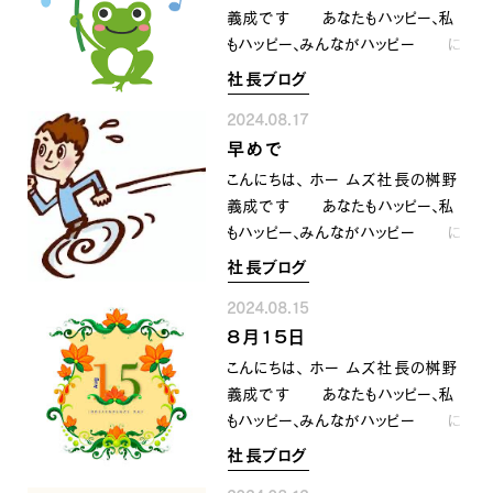
定気法にて太陽黄経が１５０度のと
義成です あなたもハッピー、私
きと定義されて いるようです
もハッピー、みんながハッピー に
暦の上では厳しい暑さが峠を越して
なるために共に顔晴りましょう
社長ブログ
落ち着いてくる ことからそう名付け
今日は久しぶりの雨で 少しお
られているそうです ８月も後半で
2024.08.17
湿りを頂いて 連日の猛暑から
すし そろそろ少しは 涼しく
早めで
解放され 挨拶言葉 口癖の
なって欲しいものですが このとこ
暑いですねぇが途絶えました
こんにちは、 ホー ムズ社長の桝野
ろ台風の発生が続いていますね
^_^ けどこのお天気があがると
義成です あなたもハッピー、私
台風１０号の動きが気になるところ
まだまだ残暑厳しい💦ようなの
もハッピー、みんながハッピー に
ですが 地震と違って 動き
で 熱中症などにならないように
なるために共に顔晴りましょう 8
社長ブログ
が見えるので気持ち的にはましです
油断せず体調管理をしっかりと
月１７日 土曜日 お盆休み
が 自然の猛威には逆らえない
して行きましょうねぇ〜💪^_^
2024.08.15
が明け 弊社におきましても
ので しっかりと対策をする事が
８月１５日
本日より通常業務開始です〜
必須です 影響なき事を祈りま
相変わらず暑い日々が続きますが
こんにちは、 ホー ムズ社長の桝野
す〜🙇‍♂️
お盆が明けると 毎年のことな
義成です あなたもハッピー、私
のですが 年末に向けて 時
もハッピー、みんながハッピー に
間の流れに勢いがついて 毎年
なるために共に顔晴りましょう 8
社長ブログ
のこと アッという間の年末がきま
月１５日 木曜日 今日も めち