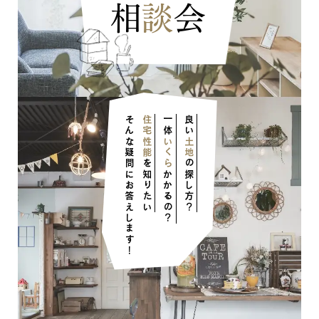
相
談
会
そんな疑問にお答えします！
住宅性能
一体
良い
いくら
土地
を知りたい
の探し方？
かかるの？