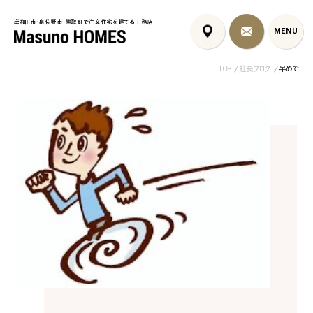
岸和田市・泉佐野市・熊取町で注文住宅を建てる工務店
岸和田市・泉佐野市・熊取町で注文住宅を建てる工務店
MENU
MENU
TOP
社長ブログ
早めで
泉佐野市の北欧デザイン注文
泉佐野市の共働き夫婦向け注
フレンチカントリ
住宅｜自然素材と...
文住宅｜家事ラク...
喰壁とペット...
コンセプト
はじめに
5つの約束
標準仕様
家づくりの流れ
施工事例
暮らしのブック
リノベーション
ちょうどいい平屋暮らし