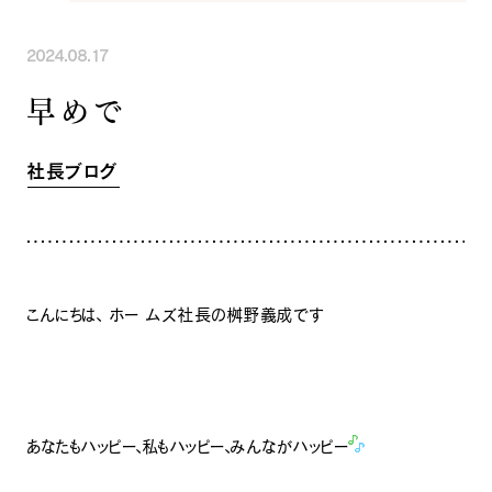
INFORMATION
COMPANY
SNS
2024.08.17
イベント情報
会社紹介
社長ブログ
スタッフ紹介
早めで
スタッフブログ
採用情報
お知らせ
お客様の声
社長ブログ
家づくり相談会
よくある質問
お問い合わせ
0120-930-493
Tel.
[営業時間] 9:00-18:00
[定休日] 水曜日・祝日
こんにちは、 ホー ムズ社長の桝野義成です
家づくり相談会
カタログ請求
あなたもハッピー、私もハッピー、みんながハッピー