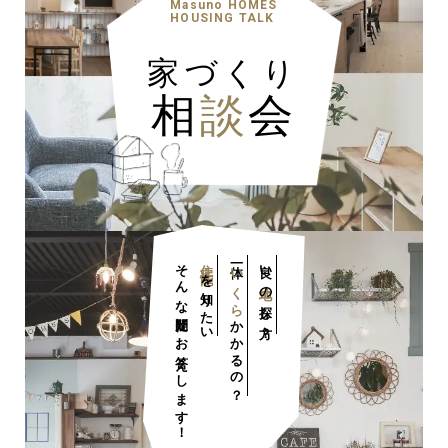
Masuno HOMES
HOUSING TALK
家づくり
相
談
会
ナチュラル
そんな疑問にお答えします！
住宅性能
一体
良い
いくら
を知りたい
土地
の探し方？
かかるの？
ナチュラル
ヴィンテージ