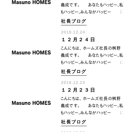
調管理に気をつけていきましょう
感じの本日ですが 残りの2018
義成です。 あなたもハッピー、私
ね〜‼️^_^
年を悔いを残さないように 走り
もハッピー、みんながハッピー に
切って行きましょうね〜‼️^_^
なるために共に顔晴りましょう。
社長ブログ
１２月２５日 ということで、、
2018.12.24
みなさま Merry
１２月２４日
Christmasです〜‼️ 聖なる
夜なので 本日は静かに
こんにちは、 ホームズ社長の桝野
少し物想いに耽りたいと想います〜
義成です。 あなたもハッピー、私
(^_^) ではでは、、 どなた
もハッピー、みんながハッピー に
様にも楽しい Christmas nightで
なるために共に顔晴りましょう。
社長ブログ
ありますように〜‼️
本日は 宝山寺さん石切
2018.12.23
神社さんへ 年末のこの時
１２月２３日
一年のお礼を込めてこちらの場所
へ 見晴らしも良く心身ともに癒
こんにちは、 ホームズ社長の桝野
されます〜^_^ １２月２４日
義成です。 あなたもハッピー、私
今日はクリスマスイブ ど
もハッピー、みんながハッピー に
なた様にも ハッピーな夜であ
なるために共に顔晴りましょう。
社長ブログ
りますように〜‼️(^_^)
１２月２３日 本日は天皇誕生