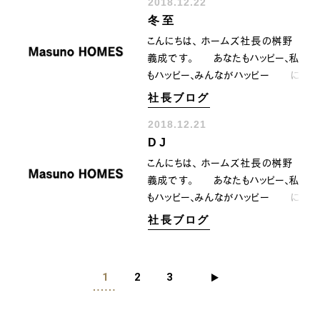
2018.12.22
日で祝日 そして明日２４日は振
冬至
替休日 そしてクリスマスイブ
となります。 今年もあと一週間
こんにちは、 ホームズ社長の桝野
ちょい 時間に追っかけられて
義成です。 あなたもハッピー、私
います〜(^_^*) 負けないよう
もハッピー、みんながハッピー に
に ２０１８年を全力で駆け抜
なるために共に顔晴りましょう。
社長ブログ
けて行きたいと 想います〜‼️
１２月２２日 本日は冬至です
^_^
2018.12.21
ね。。 一年を通して陽が一番短
DJ
い日 という事は明日から徐々に
陽が長くなるという事
こんにちは、 ホームズ社長の桝野
陰極まって陽と為す 一陽来
義成です。 あなたもハッピー、私
復ですね。。 また明日から上昇
もハッピー、みんながハッピー に
気運に転じる日でもあります。 ２
なるために共に顔晴りましょう。
社長ブログ
０１８年も残り少なくなってきましたけ
先日のこと 望年会の二次
ど また明日からお天道さまと一
会にて 座った席 ＤJ〜
緒に 来年に向け 上昇気運
カッコいい〜‼️(^_^)
1
2
3
に乗っていきましょうね〜〜‼️^_^