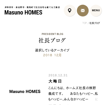
岸和田市・泉佐野市・熊取町で注文住宅を建てる工務店
岸和田市・泉佐野市・熊取町で注文住宅を建てる工務店
MENU
MENU
TOP
社長ブログ
PRESIDENT BLOG
社長ブログ
選択しているアーカイブ
2018 12月
泉佐野市の共働き夫婦向
フレンチカントリー注文
岩出市の注文
け注文住宅｜家事ラク...
住宅｜漆喰壁とペット...
例｜生活感を隠
2018.12.31
コンセプト
はじめに
大晦日
5つの約束
標準仕様
こんにちは、 ホームズ社長の桝野
家づくりの流れ
施工事例
義成です。 あなたもハッピー、私
暮らしのブック
リノベーション
もハッピー、みんながハッピー に
ちょうどいい平屋暮ら
なるために共に顔晴りましょう。