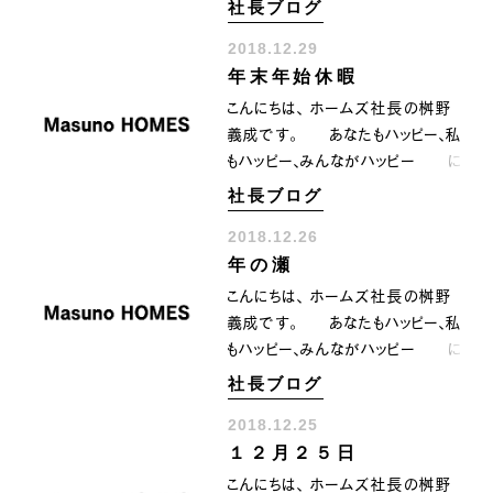
社長ブログ
し
１２月３１日 大晦日です。 ２
2018.12.29
INFORMATION
COMPANY
SNS
０１８年も本日まで 明日からは２
年末年始休暇
０１９年のスタートです。 ２０１８
イベント情報
会社紹介
年、沢山の出逢いがあり感動を頂きま
こんにちは、 ホームズ社長の桝野
社長ブログ
スタッフ紹介
した。 全てに感謝を申し上げまし
義成です。 あなたもハッピー、私
スタッフブログ
採用情報
て ２０１８年を締めくくらせて頂
もハッピー、みんながハッピー に
お知らせ
お客様の声
きたいと思います。 今年も一
なるために共に顔晴りましょう。
家づくり相談会
よくある質問
社長ブログ
年ありがとうございました。 きたる
１２月２９日 土曜日という事で
お問い合わせ
２０１９年もどうぞよろしくお願い致し
2018.12.26
昨日で仕事納めで今日からお休
0120-930-493
Tel.
ます。 では、みなさん 良い
年の瀬
みの方も 多いことだろうと思いま
[営業時間] 9:00-18:00
[定休日] 水曜日・祝日
お年をお迎えくださいませ。 感
す。 マスノホームズbも本日より
こんにちは、 ホームズ社長の桝野
謝〜 ありがとう〜〜 ３
年末年始の休暇に入らせて頂
義成です。 あなたもハッピー、私
９〜〜〜‼️^_^
家づくり相談会
カタログ請求
いています。 で、本日は片付けや
もハッピー、みんながハッピー に
掃除 お正月を迎える準備といっ
なるために共に顔晴りましょう。
社長ブログ
たところでしょうか？ ちょっと
クリスマスも終わり 2018年も残
冷え込んでいますので 風邪
2018.12.25
り日数が秒読みとなってきましたね。
など引かないように気をつけて ２
１２月２５日
そして年の瀬らしi空気が漂い
０１９年を迎えれるように 体
何もなくても気忙しい そんな
こんにちは、 ホームズ社長の桝野