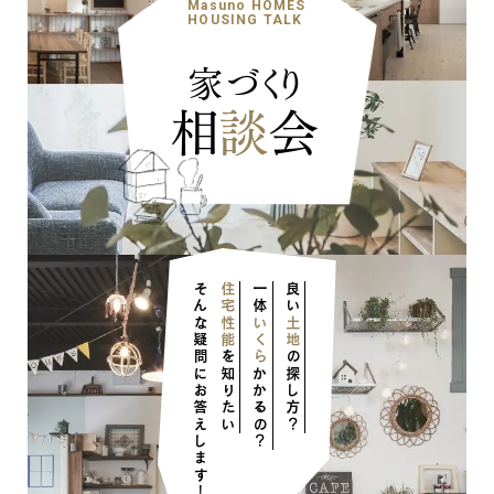
Masuno HOMES
HOUSING TALK
家づくり
相
談
会
ナチュラル
そんな疑問にお答えします！
住宅性能
一体
良い
いくら
土地
を知りたい
の探し方？
かかるの？
ナチュラル
ヴィンテージ