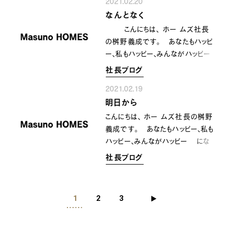
ったのでしょうかねぇ〜？(^ ^)
2021.02.20
山があります〜。。 あと少し
なんとなく
顔晴りたいと思います〜(^_^) で
はまた〜。。
こんにちは、 ホー ムズ社長
の桝野義成です。 あなたもハッピ
ー、私もハッピー、みんながハッピー
になるために共に顔晴りましょう
社長ブログ
今日はまたあったかくて いい
2021.02.19
お天気の一日でしたね〜 そん
明日から
な気候に追ていけていないのか
なんとなく 身体がダル重い
こんにちは、 ホー ムズ社長の桝野
そんな時っって ありますよね
義成です。 あなたもハッピー、私も
ー そう 本日はそんな時の一
ハッピー、みんながハッピー にな
日かもしれません。。(〃ω〃) 美味し
るために共に顔晴りましょう 今日も
社長ブログ
い物を食べて よい睡眠を取って
寒かったですねー けど 明
明日に備えたいと想います〜^_^
日から 来週前半の気温がやば
いですね〜↑↑ もう一変に春
1
2
3
みたいなぁ(@_@) 気温の変化
に身体も大変ですけど 体調を
崩さないように しましょうね〜‼️