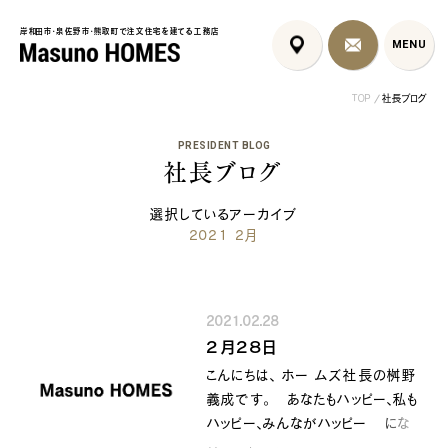
岸和田市・泉佐野市・熊取町で注文住宅を建てる工務店
岸和田市・泉佐野市・熊取町で注文住宅を建てる工務店
MENU
MENU
TOP
社長ブログ
PRESIDENT BLOG
社長ブログ
選択しているアーカイブ
2021 2月
泉佐野市の北欧デザイン注文
泉佐野市の共働き夫婦向け注
フレンチカントリ
住宅｜自然素材と...
文住宅｜家事ラク...
喰壁とペット...
2021.02.28
コンセプト
はじめに
２月２８日
5つの約束
標準仕様
こんにちは、 ホー ムズ社長の桝野
家づくりの流れ
施工事例
義成です。 あなたもハッピー、私も
暮らしのブック
リノベーション
ハッピー、みんながハッピー にな
ちょうどいい平屋暮らし
るために共に顔晴りましょう ２月