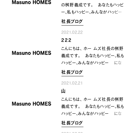
今の時代は止まっていては
の桝野義成です。 あなたもハッピ
下りのエスカレーターに乗っているの
ー、私もハッピー、みんながハッピー
と 同じ事 動く事 それも
になるために共に顔晴りましょう
社長ブログ
考えながら動く事 考えていてか
昨日と変わって また寒くなりました。
ら 動いているのでは遅い時代？
2021.02.22
明日も冷え込みそうです。 あっ
(^_^) と言うか 要は
222
たかだったり 冷え込んだり
速さが必要と言う事なんでしょうね
そうしながらも 春の足音が
こんにちは、 ホー ムズ社長の桝野
ぇ〜‼️^_^
段々と 大きくなって 桜の季
義成です。 あなたもハッピー、私も
節が待ち遠しい そんな２月の後
ハッピー、みんながハッピー にな
半ですね〜‼️^_^
るために共に顔晴りましょう ２月２
社長ブログ
２日 今日は 『ニャン(2)ニャ
2021.02.21
ン(2)ニャン(2)』 の語呂合わせで
山
猫の日 １９８７年にペットフ
ード工業会が主催し 制定されまし
こんにちは、 ホー ムズ社長の桝野
た。 同じ年 『１(ワン)１(ワン)
義成です。 あなたもハッピー、私も
１(ワン)』 の語呂合わせで １
ハッピー、みんながハッピー にな
１月１日が 犬の日に制定されまし
るために共に顔晴りましょう 越
社長ブログ
た。 １月１１日では いけなか
えなければいけない山に 書類の