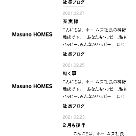
社長ブログ
２８日 日曜日 丁度区切りもよく
INFORMATION
COMPANY
SNS
2021.02.27
明日月曜日から ３月がスタ
イベント情報
会社紹介
充実様
ートします〜 ２月は逃げると言う
社長ブログ
スタッフ紹介
通り なんと言いますか？ め
こんにちは、 ホー ムズ社長の桝野
スタッフブログ
採用情報
っちゃクチャ 早かったです〜。。
義成です。 あなたもハッピー、私も
お知らせ
お客様の声
多分３月も また早い事だと
ハッピー、みんながハッピー にな
家づくり相談会
よくある質問
想います〜(^_^) 先ずは 行
るために共に顔晴りましょう 今日
社長ブログ
お問い合わせ
く２月に感謝し 来たる３月を笑
も 本当に充実様の一日を
0120-930-493
顔で お迎えさせて頂きたいと想
2021.02.25
過ごさせて頂きました。 明日はも
Tel.
います〜^_^ では〜。。
動く事
っといい一日に 出来るように
[営業時間] 9:00-18:00
[定休日] 水曜日・祝日
努めて参りたいと想います〜 明
こんにちは、 ホー ムズ社長の桝野
日もみんなに 良き一日となりま
義成です。 あなたもハッピー、私も
家づくり相談会
カタログ請求
すように〜‼️^_^
ハッピー、みんながハッピー にな
るために共に顔晴りましょう 日々
社長ブログ
決断 時代の流れが速いこの時流
2021.02.23
の中で 日々考えながら 日々
２月も後半
行動しながら 日々結果を出して
行く事が求められます。 兎に角
こんにちは、 ホー ムズ社長