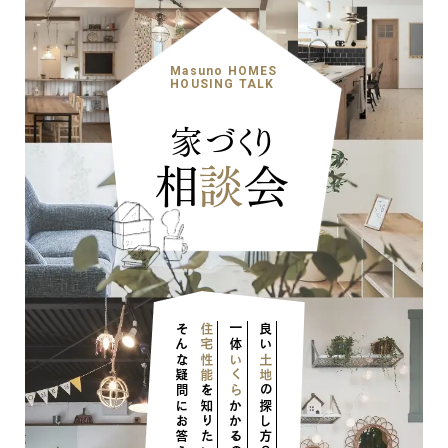
ナチュラル
ヴィンテージ
カントリー
Masuno HOMES
HOUSING TALK
家づくり
相
談
会
そんな疑問にお答えします！
住宅性能
一体
良い
いくら
土地
を知りたい
の探し方？
かかるの？