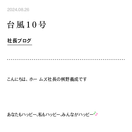
INFORMATION
COMPANY
SNS
2024.08.26
イベント情報
会社紹介
台風１０号
社長ブログ
スタッフ紹介
スタッフブログ
採用情報
お知らせ
お客様の声
社長ブログ
家づくり相談会
よくある質問
お問い合わせ
0120-930-493
Tel.
[営業時間] 9:00-18:00
[定休日] 水曜日・祝日
こんにちは、 ホー ムズ社長の桝野義成です
家づくり相談会
カタログ請求
あなたもハッピー、私もハッピー、みんながハッピー