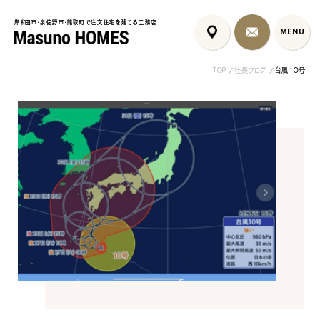
岸和田市・泉佐野市・熊取町で注文住宅を建てる工務店
岸和田市・泉佐野市・熊取町で注文住宅を建てる工務店
MENU
MENU
TOP
社長ブログ
台風１０号
泉佐野市の北欧デザイン注文
泉佐野市の共働き夫婦向け注
フレンチカントリ
住宅｜自然素材と...
文住宅｜家事ラク...
喰壁とペット...
コンセプト
はじめに
5つの約束
標準仕様
家づくりの流れ
施工事例
暮らしのブック
リノベーション
ちょうどいい平屋暮らし