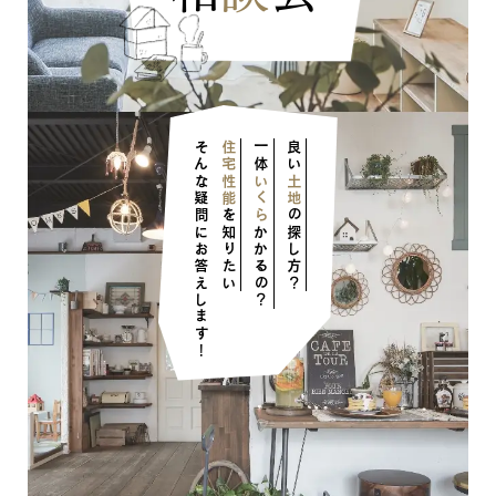
そんな疑問にお答えします！
住宅性能
一体
良い
いくら
土地
を知りたい
の探し方？
かかるの？
ナチュラル