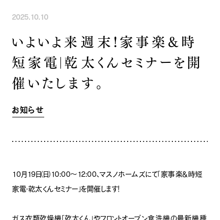
INFORMATION
COMPANY
SNS
2025.10.10
イベント情報
会社紹介
いよいよ来週末！家事楽＆時
社長ブログ
スタッフ紹介
スタッフブログ
採用情報
短家電｜乾太くんセミナーを開
お知らせ
お客様の声
催いたします。
家づくり相談会
よくある質問
お問い合わせ
0120-930-493
Tel.
お知らせ
[営業時間] 9:00-18:00
[定休日] 水曜日・祝日
家づくり相談会
カタログ請求
10月19日（日）10:00〜12:00、マスノホームズにて「家事楽＆時短
家電・乾太くんセミナー」を開催します！
ガス衣類乾燥機「乾太くん」やフロントオープン食洗機の最新機種