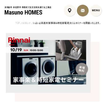
岸和田市・泉佐野市・熊取町で注文住宅を建てる工務店
岸和田市・泉佐野市・熊取町で注文住宅を建てる工務店
MENU
MENU
TOP
お知らせ
いよいよ来週末！家事楽＆時短家電｜乾太くんセミナーを開催いたします。
泉佐野市の北欧デザイン注文
泉佐野市の共働き夫婦向け注
フレンチカントリ
住宅｜自然素材と...
文住宅｜家事ラク...
喰壁とペット...
コンセプト
はじめに
5つの約束
標準仕様
家づくりの流れ
施工事例
暮らしのブック
リノベーション
ちょうどいい平屋暮らし