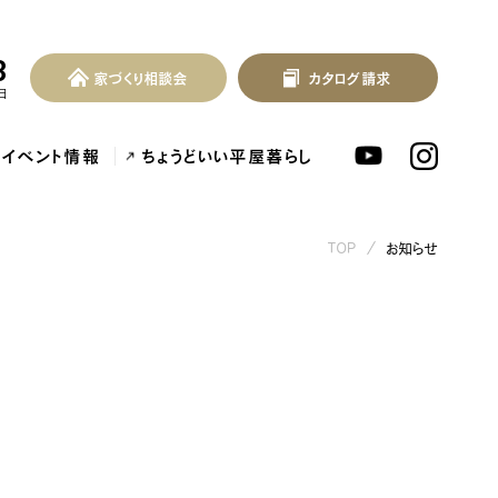
3
家づくり相談会
カタログ請求
家づくり相談会
カタログ請求
MENU
日
イベント情報
ちょうどいい平屋暮らし
TOP
お知らせ
北欧デザイン注文住宅...
泉佐野市の共働き夫婦向け注文住...
フレンチカントリー注
ンセプト
はじめに
つの約束
標準仕様
づくりの流れ
施工事例