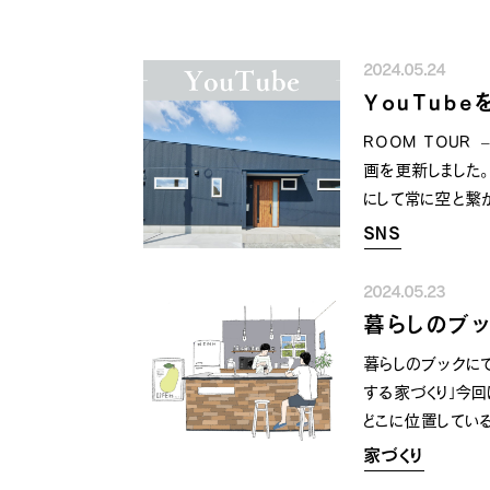
2024.05.24
YouTub
ROOM TOUR
画を更新しました
にして常に空と繋
して夏の日差しを
SNS
せ◎
2024.05.23
暮らしのブ
暮らしのブックに
する家づくり」今
どこに位置している
でも大丈夫？ い
家づくり
ではなく住み心地