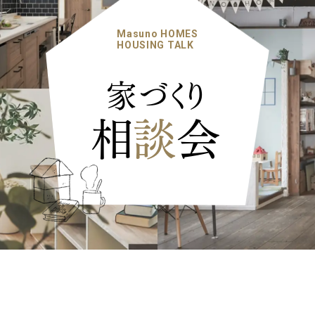
Masuno HOMES
HOUSING TALK
家づくり
相
談
会
ナチュラル
カントリー
ヴィ