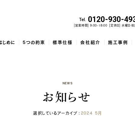
0120-930-49
Tel.
[営業時間] 9:00-18:00
[定休日] 水曜日・祝
はじめに
5つの約束
標準仕様
会社紹介
施工事例
NEWS
佐野市で建てた、勾配天井と家...
和歌山市で建てた、土間収納と吹...
泉佐野市の
お知らせ
選択しているアーカイブ
：
2024 5月
コ
5
家