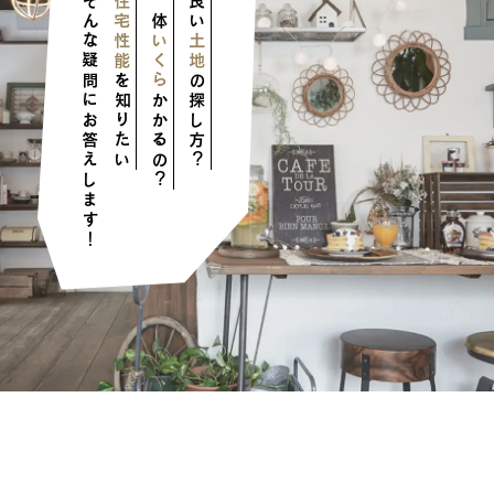
そんな疑問にお答えします！
住宅性能
一体
良い
いくら
土地
を知りたい
の探し方？
かかるの？
ンテージ