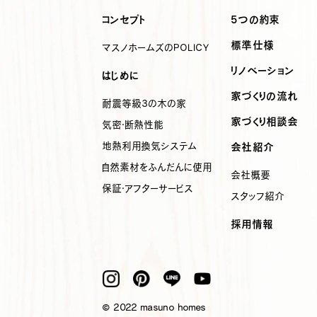
コンセプト
5つの約束
標準仕様
マスノホームズのPOLICY
リノベーション
はじめに
家づくりの流れ
耐震等級3の木の家
家づくり相談会
気密・断熱性能
地熱利用
換気システム
会社紹介
自然素材を
ふんだんに使用
会社概要
保証・アフターサービス
スタッフ紹介
採用情報
© 2022 masuno homes