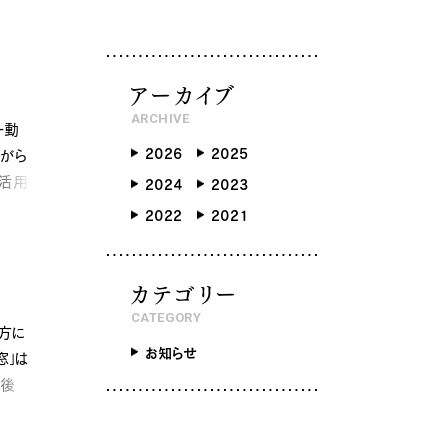
らしのブック
リノベーション
ょうどいい平屋暮らし
アーカイブ
ARCHIVE
RMATION
COMPANY
ー動
2026
2025
ながら
ント情報
会社紹介
を活用
2024
2023
ブログ
スタッフ紹介
いま
2022
2021
ッフブログ
採用情報
らせ
お客様の声
くり相談会
よくある質問
カテゴリー
お問い合わせ
CATEGORY
味方に
お知らせ
窓」は
は後
ンだけ
0120-930-493