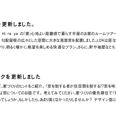
暮
ち
eを更新しました。
INFO
 – Hi ra ya の「家」心地よい距離感で暮らす平屋のお家のルームツア
。 勾配屋根の広々とした空間に大きな南面窓を配置しました。LDKは居
イベ
がり、明るく暖かく、眺望を楽しめる快適なプラン。さらに、軒や袖壁など
社長
遮り、猛暑の季節でも省エネで快適な生活が実現します。ぜひご覧くださ
スタ
お知
家づ
ックを更新しました
て、家づくりのヒントをご紹介。 「窓を制する者が住空間を制する！？窓を
SNS
回は窓についてのお話です。 考えてみてください、家づくりの優先順位で「
でしょうか。もしかしたら、あまり高くなかったりしませんか？ デザイン面
えいえ、そんなことはありません。窓の位置やサイズ、種類は、実はデザイ
Tel.
を左右する大切な要･･･