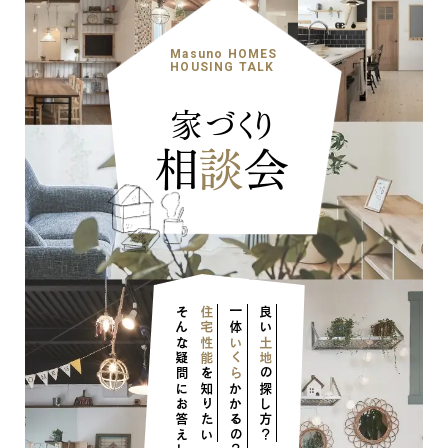
Masuno HOMES
HOUSING TALK
家づくり
相
談
会
そんな疑問にお答えします！
住宅性能
一体
良い
いくら
土地
を知りたい
の探し方？
かかるの？