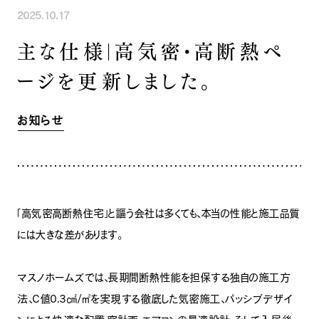
2025.10.17
INFORMATION
COMPANY
SNS
主な仕様｜高気密・高断熱ペ
イベント情報
会社紹介
社長ブログ
スタッフ紹介
ージを更新しました。
スタッフブログ
採用情報
お知らせ
お客様の声
家づくり相談会
よくある質問
お知らせ
お問い合わせ
0120-930-493
Tel.
[営業時間] 9:00-18:00
[定休日] 水曜日・祝日
家づくり相談会
カタログ請求
「高気密高断熱住宅」と謳う会社は多くても、本当の性能と施工品質
には大きな差があります。
マスノホームズでは、長期間断熱性能を担保する独自の施工方
法、C値0.3㎠/㎡を実現する徹底した気密施工、パッシブデザイ