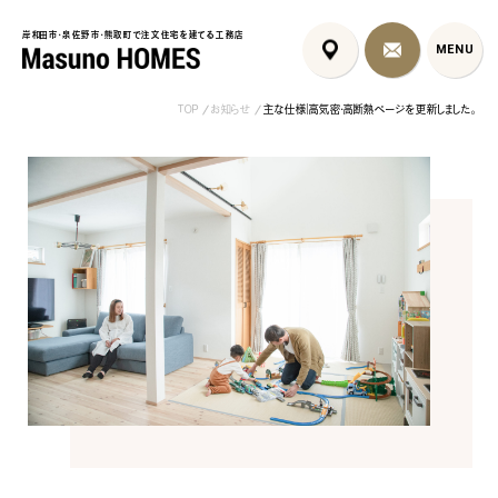
岸和田市・泉佐野市・熊取町で注文住宅を建てる工務店
岸和田市・泉佐野市・熊取町で注文住宅を建てる工務店
MENU
MENU
TOP
お知らせ
主な仕様｜高気密・高断熱ページを更新しました。
泉佐野市の北欧デザイン注文
泉佐野市の共働き夫婦向け注
フレンチカントリ
住宅｜自然素材と...
文住宅｜家事ラク...
喰壁とペット...
コンセプト
はじめに
5つの約束
標準仕様
家づくりの流れ
施工事例
暮らしのブック
リノベーション
ちょうどいい平屋暮らし