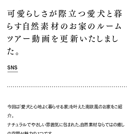
INFORMATION
COMPANY
SNS
可愛らしさが際立つ愛犬と暮
イベント情報
会社紹介
らす自然素材のお家のルーム
社長ブログ
スタッフ紹介
スタッフブログ
採用情報
ツアー動画を更新いたしまし
お知らせ
お客様の声
た。
家づくり相談会
よくある質問
お問い合わせ
0120-930-493
Tel.
SNS
[営業時間] 9:00-18:00
[定休日] 水曜日・祝日
家づくり相談会
カタログ請求
今回は「愛犬と心地よく暮らせる家」を叶えた南欧風のお家をご紹
介。
ナチュラルでやさしい雰囲気に包まれた、自然素材ならではの癒し
の空間が魅力の1つです。