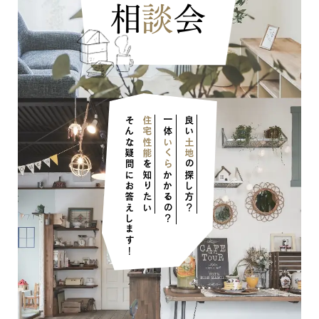
相
談
会
そんな疑問にお答えします！
住宅性能
一体
良い
ナチュラル
いくら
土地
を知りたい
の探し方？
かかるの？
ナチュラル
ヴィンテージ
カントリー