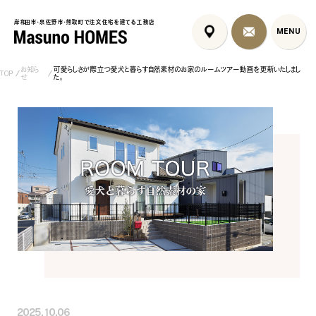
岸和田市・泉佐野市・熊取町で注文住宅を建てる工務店
岸和田市・泉佐野市・熊取町で注文住宅を建てる工務店
MENU
MENU
お知ら
可愛らしさが際立つ愛犬と暮らす自然素材のお家のルームツアー動画を更新いたしまし
TOP
せ
た。
岸和田市のインナーガレージ注
異国テイストで快適に暮らす
岸和田市の注文
文住宅｜漆喰壁...
「家」｜泉南郡熊...
4邸
コンセプト
はじめに
5つの約束
標準仕様
家づくりの流れ
施工事例
暮らしのブック
リノベーション
ちょうどいい平屋暮らし
2025.10.06