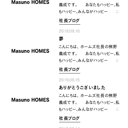
行って頂ける事を 心より願って
これから日も短くなって行き 秋も
義成です。 あなたもハッピー、私
います。 そしてお家が出来てから
深まって行きますが 一年を通じ
もハッピー、みんながハッピー に
が 本当のお付き合い 今
て気持ちのいい 過ごしやすいシ
なるために共に顔晴りましょう
社長ブログ
後共よろしくお願い致します。 感
ーズンの秋 食？ 読？
ソーセージマフィン‼️ ちょっと
謝〜 ありがとう〜〜
スポーツ？ 何はともあれ今年の
2019.09.16
あっためて食べる〜 チーズが
39〜〜〜‼️^_^
秋も 圧倒的に堪能して行きまし
夢
溶ろけて これがまた美味い😋
ょうね〜^_^
好物を食べると テンション
こんにちは、 ホームズ社長の桝野
がアガる〜^_^ 食欲の秋、、
義成です。 あなたもハッピー、私
明日も顔晴って行きましょうね〜‼️
もハッピー、みんながハッピー に
では〜。。(^_^)
なるために共に顔晴りましょう 夢
社長ブログ
夢は見るものではなく 夢は
2019.09.15
叶えるもの そんな事を想う
ありがとうございました
ロマンチックな 今宵の気分〜
(^_^) また明日も 顔晴っ
こんにちは、 ホームズ社長の桝野
て行きましょうね〜‼️^_^
義成です。 あなたもハッピー、私
もハッピー、みんながハッピー に
なるために共に顔晴りましょう
社長ブログ
家展(完成見学会) in 紀の