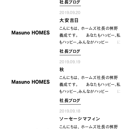
社長ブログ
動不足なこの頃 以前は ゴ
INFORMATION
COMPANY
SNS
2019.09.20
ルフにも嵌って 練習にもよく行っ
イベント情報
会社紹介
大安吉日
たものですが 今はと言います
社長ブログ
スタッフ紹介
と 会社の階段の上り下りぐら
こんにちは、 ホームズ社長の桝野
スタッフブログ
採用情報
い(〃ω〃) あぁ〜〜 運動不
義成です。 あなたもハッピー、私
お知らせ
お客様の声
足、、、 身体を動かさなければ〜
もハッピー、みんながハッピー に
家づくり相談会
よくある質問
と想う今日この頃です〜(^_^*)
なるために共に顔晴りましょう
社長ブログ
お問い合わせ
９月２０日 金曜日 大安
0120-930-493
2019.09.19
吉日の本日は 先日の紀の川市
Tel.
秋
での家展(完成見学会) で大
[営業時間] 9:00-18:00
[定休日] 水曜日・祝日
好評だったK様邸のお引渡しを
こんにちは、 ホームズ社長の桝野
させて頂きました。 K様本日は
義成です。 あなたもハッピー、私
家づくり相談会
カタログ請求
誠におめでとうございました。 夢
もハッピー、みんながハッピー に
が実現し喜びも一入のことだと思い
なるために共に顔晴りましょう 暑
社長ブログ
ます。 住めば住むほどに 時
さ寒さも彼岸まで と申しますよう
が経てば経つほどに 味が出てく
2019.09.18
に 少し夏の暑さが和らいだよう
るお家です。 これからこのお家
ソーセージマフィン
な 本日の天候 気づいて
と共に 素晴らしい人生を刻んで
みると 明日は彼岸の入り
こんにちは、 ホームズ社長の桝野