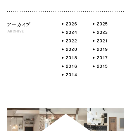
家が出来てからが本当のお付き合い
営業訪問もありません。 安心してお
のお家をご見学頂けるのは 明
今後共一生涯のお付き合いの
越し下さいませ。
日明後日限りとなります。 この二
ほど よろしくお願い致します。
日間をお見逃しなく〜‼️ 見学
アーカイブ
2026
2025
感謝〜 ありがとう〜〜
会１時間 後悔一生 是
ARCHIVE
39〜〜〜‼️^_^
2024
2023
非 来て〜 見て〜〜 体
感し〜〜〜 貴方のお家づくり
2022
2021
のご参考に して下さいね〜^_^
2020
2019
PS しつこい電話や営業訪問も
2018
2017
ありません。 安心してお越し下さいま
2016
2015
せ。
2014