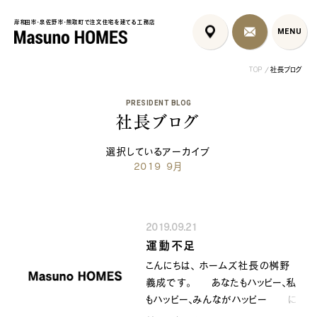
岸和田市・泉佐野市・熊取町で注文住宅を建てる工務店
岸和田市・泉佐野市・熊取町で注文住宅を建てる工務店
MENU
MENU
TOP
社長ブログ
PRESIDENT BLOG
社長ブログ
選択しているアーカイブ
2019 9月
泉佐野市の北欧デザイン注文
泉佐野市の共働き夫婦向け注
フレンチカントリ
住宅｜自然素材と...
文住宅｜家事ラク...
喰壁とペット...
2019.09.21
コンセプト
はじめに
運動不足
5つの約束
標準仕様
こんにちは、 ホームズ社長の桝野
家づくりの流れ
施工事例
義成です。 あなたもハッピー、私
暮らしのブック
リノベーション
もハッピー、みんながハッピー に
ちょうどいい平屋暮らし
なるために共に顔晴りましょう 運