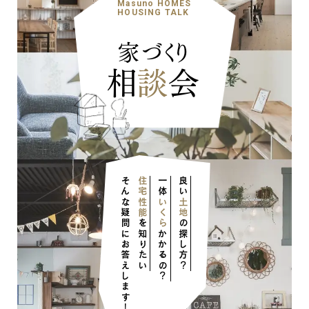
Masuno HOMES
HOUSING TALK
家づくり
相
談
会
ナチュラル
そんな疑問にお答えします！
住宅性能
一体
良い
いくら
土地
を知りたい
の探し方？
かかるの？
ナチュラル
ヴィンテージ