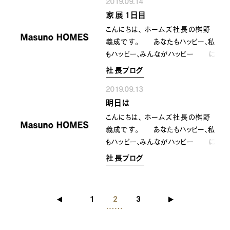
2019.09.14
川市 ２日目 今日も良いお天
家展１日目
気を頂きまして お天道様におか
れましては上機嫌にて 充実様
こんにちは、 ホームズ社長の桝野
のお陰様の感謝様です。^_^ そ
義成です。 あなたもハッピー、私
して朝一番より多数のご来場を賜り
もハッピー、みんながハッピー に
まして ありがとうございました。
なるために共に顔晴りましょう
社長ブログ
今日も昨日に引続き お越し
家展(完成見学会) in 紀の
頂いた皆様からは 有難いお褒
2019.09.13
川市 初日の朝一番から 多
めの数々のお言葉を頂きまして
明日は
くのお客様にお越し頂きまして
感激しています。 これからも最幸
感謝感激雨あられの桝野義成で
こんにちは、 ホームズ社長の桝野
に喜んんで頂ける お家づくりを
す〜^_^ お越し頂いた皆様から
義成です。 あなたもハッピー、私
圧倒的に 楽しんで行きたいと想
は 本当に嬉しい数々のお言葉
もハッピー、みんながハッピー に
います〜‼️(^-^) 昨日今日と無事
を頂戴致しまして 家づくり冥利
なるために共に顔晴りましょう
社長ブログ
に盛況に家展を 終えることが出
に尽きます。 こちらのお家を
いよいよ明日は 家展(完
来ましたのも 大切なお家を２日
ご見学頂けるのは明日一日となりま
成見学会 ) IN 紀の川市です。
間に渡りお貸し頂きました k様の
す。 この機会に是非ご見学頂き
今回のお家は 『ちょっぴり
1
2
3
ご厚意によるところです。 本当
まして 自身のお家づくりのご参
工業系&大人カッコイイお家』です。
にありがとうございました。 お引渡
考に して頂ければ幸いで
こだわりが詰まった 素敵な
しまであと少しとなりましたが お
す〜‼️^_^ PS しつこい電話や
お家に仕上がっています。 こちら