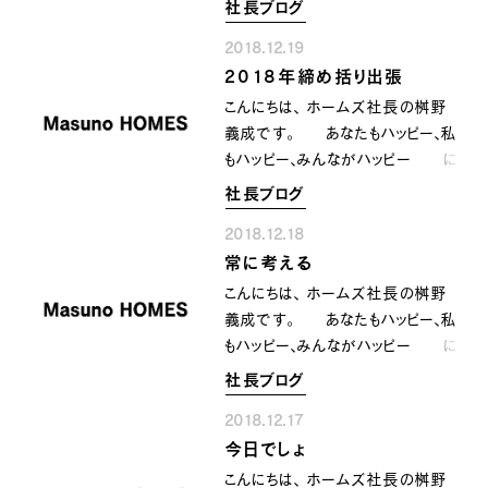
社長ブログ
本日のランチは 久しぶりの
INFORMATION
COMPANY
SNS
2018.12.19
すき家〜 初めて食べたカレー味
イベント情報
会社紹介
2018年締め括り出張
のとん汁 ニューメニューのよう
社長ブログ
スタッフ紹介
です。 カレー好きの自分にとって
こんにちは、 ホームズ社長の桝野
スタッフブログ
採用情報
はこれもアリとなりました。(^.^) す
義成です。 あなたもハッピー、私
お知らせ
お客様の声
き家では牛丼でなく カレーを
もハッピー、みんながハッピー に
家づくり相談会
よくある質問
食べる事が多かった僕(^_^*)
なるために共に顔晴りましょう。
社長ブログ
お問い合わせ
解決の牛丼カレーとん汁セット〜‼️
本日は公休日なのですが
0120-930-493
次もこれになりそうです〜^_^
2018.12.18
今から本年度の出張の締めくくりで
Tel.
常に考える
三重県まで〜 ちょっと気合
[営業時間] 9:00-18:00
[定休日] 水曜日・祝日
を入れて 学んできますね〜‼️
こんにちは、 ホームズ社長の桝野
今日もみなさんにとって 良き
義成です。 あなたもハッピー、私
家づくり相談会
カタログ請求
一日となりますように〜‼️^_^
もハッピー、みんながハッピー に
なるために共に顔晴りましょう。
社長ブログ
常に考える 人間の脳は楽な
2018.12.17
方へと働いていくようです。 考え
今日でしょ
る事もその一つで 考えること
が億劫になったり 邪魔くさくな
こんにちは、 ホームズ社長の桝野