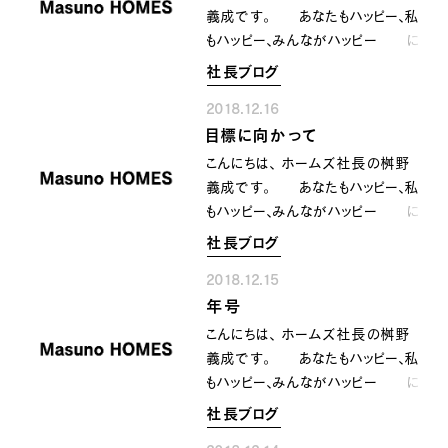
ってしまったり その問題が難しい
義成です。 あなたもハッピー、私
ほど思考を放棄し楽な方へと。。
もハッピー、みんながハッピー に
でもそこから進化向上は生まれな
なるために共に顔晴りましょう。
社長ブログ
い。 逃げないで常に考え 向
今日はもう１７日 ２０１８年の
かって行く。 そこから道は開け
2018.12.16
仕事も残り二週間ほどと なっ
て行くし そこに真の楽しさが
目標に向かって
てきましたね〜。。 年内の事は
ある。 常に考える癖をつける
年内にやっておきたいと思うのです
こんにちは、 ホームズ社長の桝野
その習慣が大事なんだと思いま
が 何かと気忙しいこの時期
義成です。 あなたもハッピー、私
す〜‼️^_^
ちょっと気合いを入れて顔晴らね
もハッピー、みんながハッピー に
ばと 自分自身にエールを送りた
なるために共に顔晴りましょう。
社長ブログ
いと思います。 それいつやるの？
目標に向かって変化し成長していくた
今日でしょ‼️ 顔晴れ〜〜
2018.12.15
めには 自分の中の少数意見を
^_^
年号
大切に扱わなければなりません。
今現状に不足がなく普通であれば
こんにちは、 ホームズ社長の桝野
あるほど 自分の中の多数派は
義成です。 あなたもハッピー、私
今現状のままでいようとします。
もハッピー、みんながハッピー に
でも変化して目標に向かって
なるために共に顔晴りましょう。
社長ブログ
進化向上していくためには 少数
書類を作成していると 来年の日