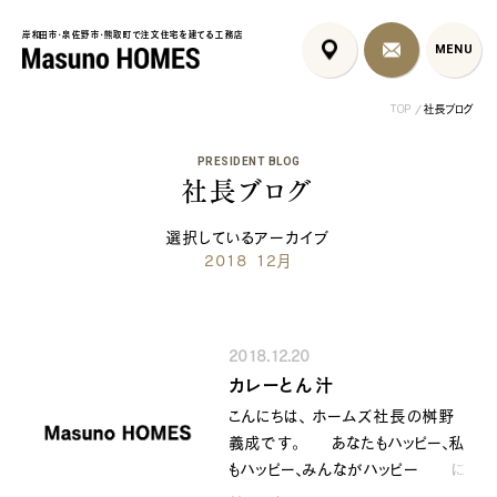
岸和田市・泉佐野市・熊取町で注文住宅を建てる工務店
岸和田市・泉佐野市・熊取町で注文住宅を建てる工務店
MENU
MENU
TOP
社長ブログ
PRESIDENT BLOG
社長ブログ
選択しているアーカイブ
2018 12月
泉佐野市の北欧デザイン注文
泉佐野市の共働き夫婦向け注
フレンチカントリ
住宅｜自然素材と...
文住宅｜家事ラク...
喰壁とペット...
2018.12.20
コンセプト
はじめに
カレーとん汁
5つの約束
標準仕様
こんにちは、 ホームズ社長の桝野
家づくりの流れ
施工事例
義成です。 あなたもハッピー、私
暮らしのブック
リノベーション
もハッピー、みんながハッピー に
ちょうどいい平屋暮らし
なるために共に顔晴りましょう。