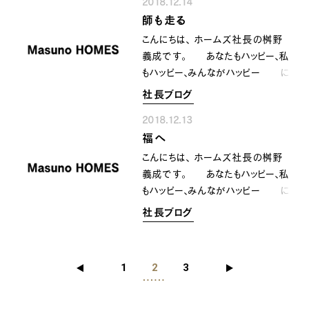
派の意見を取り入れ 挑戦し
2018.12.14
付を入れなければいけない書類が
ていかなければなりません。 前
師も走る
けっこうありますよね。 その書
進あるのみ 顔晴っていきまし
類には西暦ではなく 圧倒的に
こんにちは、 ホームズ社長の桝野
ょうね〜〜‼️^_^
平成◯年◯月◯日 平成的にい
義成です。 あなたもハッピー、私
うと 来年は３１年 でも、、
もハッピー、みんながハッピー に
年号が変わる！！ どんな
なるために共に顔晴りましょう。
社長ブログ
年号になるんでしょうかね〜？
12月も半ばです。 師も走ると
ウキウキ、ワクワク、ドキドキが 止
2018.12.13
書いて師走。 街に出ればクリ
まりません〜‼️^_^
福へ
スマス&年末モード 流石に
気忙しい昨今 2018年の残りも
こんにちは、 ホームズ社長の桝野
少なくなってきましたが お陰さ
義成です。 あなたもハッピー、私
まで 充実さまの 感謝さ
もハッピー、みんながハッピー に
まで締めくくれるように ラスト
なるために共に顔晴りましょう。
社長ブログ
スパートで 顔晴っていきましょ
漢検さんより今年の漢字が発表さ
うね〜‼️^_^
れましたね〜 『災』 一年の
世相を表す漢字となったわけなんで
1
2
3
すけど なるほど今年は災害に見
舞われた日本 世界的にも『災』
のような気がしますね。 やっぱ