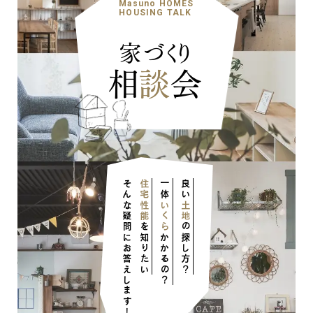
Masuno HOMES
HOUSING TALK
家づくり
相
談
会
ナチュラル
そんな疑問にお答えします！
住宅性能
一体
良い
いくら
土地
を知りたい
の探し方？
かかるの？
ナチュラル
ヴィンテージ