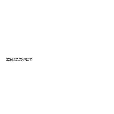
ナチュラル
本日はこの辺にて
ナチュラル
ヴィンテージ
カントリー