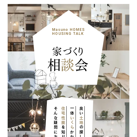
Masuno HOMES
HOUSING TALK
家づくり
相
談
会
そんな疑問にお答えします！
住宅性能
一体
良い
いくら
土地
を知りたい
の探し方？