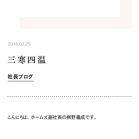
INFORMATION
COMPANY
SNS
イベント情報
会社紹介
社長ブログ
スタッフ紹介
スタッフブログ
採用情報
お知らせ
お客様の声
2016.02.25
家づくり相談会
よくある質問
三寒四温
お問い合わせ
0120-930-493
Tel.
[営業時間] 9:00-18:00
[定休日] 水曜日・祝日
社長ブログ
家づくり相談会
カタログ請求
こんにちは、 ホームズ副社長の桝野義成です。