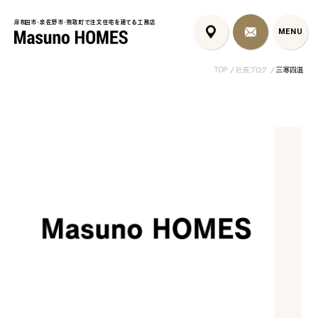
岸和田市・泉佐野市・熊取町で注文住宅を建てる工務店
岸和田市・泉佐野市・熊取町で注文住宅を建てる工務店
MENU
MENU
TOP
社長ブログ
三寒四温
泉佐野市の北欧デザイン注文
泉佐野市の共働き夫婦向け注
フレンチカントリ
住宅｜自然素材と...
文住宅｜家事ラク...
喰壁とペット...
コンセプト
はじめに
5つの約束
標準仕様
家づくりの流れ
施工事例
暮らしのブック
リノベーション
ちょうどいい平屋暮らし