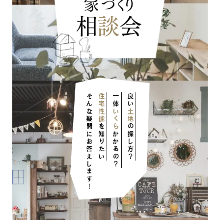
家づくり
相
談
会
そんな疑問にお答えします！
住宅性能
一体
良い
いくら
土地
を知りたい
の探し方？
かかるの？