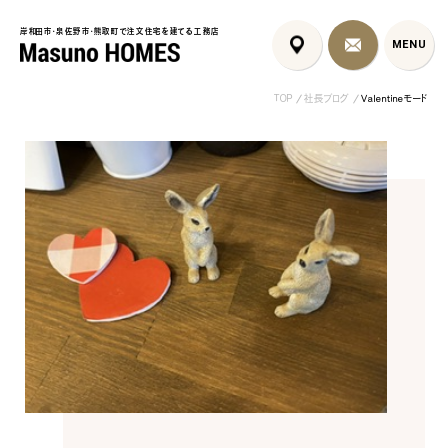
岸和田市・泉佐野市・熊取町で注文住宅を建てる工務店
岸和田市・泉佐野市・熊取町で注文住宅を建てる工務店
MENU
MENU
TOP
社長ブログ
Valentineモード
泉佐野市の北欧デザイン注文
泉佐野市の共働き夫婦向け注
フレンチカントリ
住宅｜自然素材と...
文住宅｜家事ラク...
喰壁とペット...
コンセプト
はじめに
5つの約束
標準仕様
家づくりの流れ
施工事例
暮らしのブック
リノベーション
ちょうどいい平屋暮らし