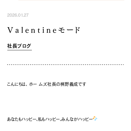
INFORMATION
COMPANY
SNS
2026.01.27
イベント情報
会社紹介
社長ブログ
スタッフ紹介
Valentineモード
スタッフブログ
採用情報
お知らせ
お客様の声
社長ブログ
家づくり相談会
よくある質問
お問い合わせ
0120-930-493
Tel.
[営業時間] 9:00-18:00
[定休日] 水曜日・祝日
こんにちは、
ホー
ムズ社長の桝野義成です
家づくり相談会
カタログ請求
あなたもハッピー、私もハッピー、みんながハッピ
ー