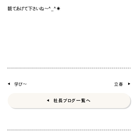
観てあげて下さいね〜^_^☀️
ナチュラル
ヴィンテージ
カントリー
学び〜
立春
社長ブログ一覧へ