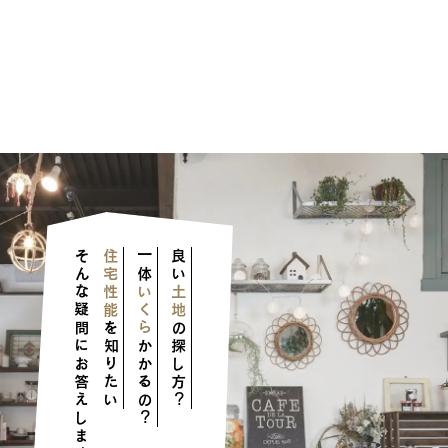
そんな疑問にお答えします！
住宅性能
一体
良い
いくら
土地
を知りたい
の探し方？
かかるの？