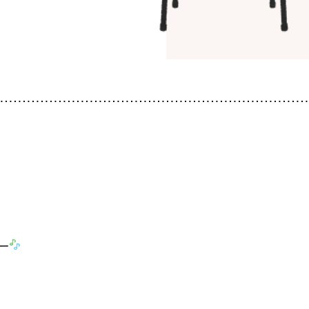
暮
ち
INFO
イベ
社長
スタ
お知
家づ
SNS
ー
Tel.