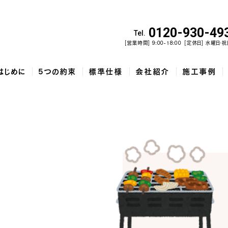
0120-930-49
Tel.
[営業時間] 9:00-18:00
[定休日] 水曜日・祝
はじめに
5つの約束
標準仕様
会社紹介
施工事例
佐野市で建てた、勾配天井と家...
和歌山市で建てた、土間収納と吹...
泉佐野市の
コ
5
家