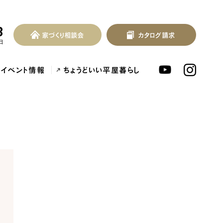
3
家づくり相談会
カタログ請求
家づくり相談会
カタログ請求
MENU
日
イベント情報
ちょうどいい平屋暮らし
北欧デザイン注文住宅...
泉佐野市の共働き夫婦向け注文住...
フレンチカントリー注
アーカイブ
ARCHIVE
2026
2025
ンセプト
はじめに
2024
2023
つの約束
標準仕様
2022
2021
づくりの流れ
施工事例