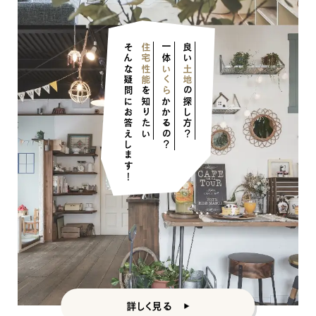
そんな疑問にお答えします！
住宅性能
一体
良い
いくら
土地
を知りたい
の探し方？
かかるの？
詳しく見る