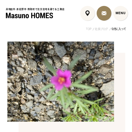
岸和田市・泉佐野市・熊取町で注文住宅を建てる工務店
岸和田市・泉佐野市・熊取町で注文住宅を建てる工務店
MENU
MENU
TOP
社長ブログ
９月に入って
泉佐野市の北欧デザイン注文
泉佐野市の共働き夫婦向け注
フレンチカントリ
住宅｜自然素材と...
文住宅｜家事ラク...
喰壁とペット...
コンセプト
はじめに
5つの約束
標準仕様
家づくりの流れ
施工事例
暮らしのブック
リノベーション
ちょうどいい平屋暮らし