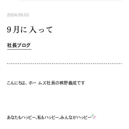
INFORMATION
COMPANY
SNS
2024.09.03
イベント情報
会社紹介
社長ブログ
スタッフ紹介
９月に入って
スタッフブログ
採用情報
お知らせ
お客様の声
社長ブログ
家づくり相談会
よくある質問
お問い合わせ
0120-930-493
Tel.
[営業時間] 9:00-18:00
[定休日] 水曜日・祝日
こんにちは、 ホー ムズ社長の桝野義成です
家づくり相談会
カタログ請求
あなたもハッピー、私もハッピー、みんながハッピー