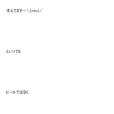
冷えてます～＼(>o<)／
といっても
ビールではなく