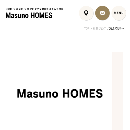
岸和田市・泉佐野市・熊取町で注文住宅を建てる工務店
岸和田市・泉佐野市・熊取町で注文住宅を建てる工務店
MENU
MENU
TOP
社長ブログ
冷えてます～
泉佐野市の北欧デザイン注文
泉佐野市の共働き夫婦向け注
フレンチカントリ
住宅｜自然素材と...
文住宅｜家事ラク...
喰壁とペット...
コンセプト
はじめに
5つの約束
標準仕様
家づくりの流れ
施工事例
暮らしのブック
リノベーション
ちょうどいい平屋暮らし