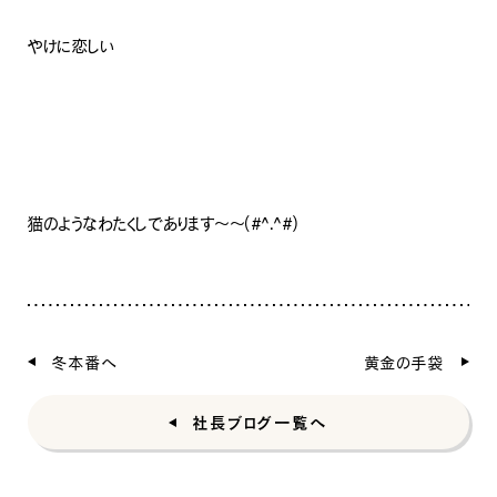
ナチュラル
やけに恋しい
猫のようなわたくしであります～～(#^.^#)
ナチュラル
ヴィンテージ
カントリー
冬本番へ
黄金の手袋
社長ブログ一覧へ