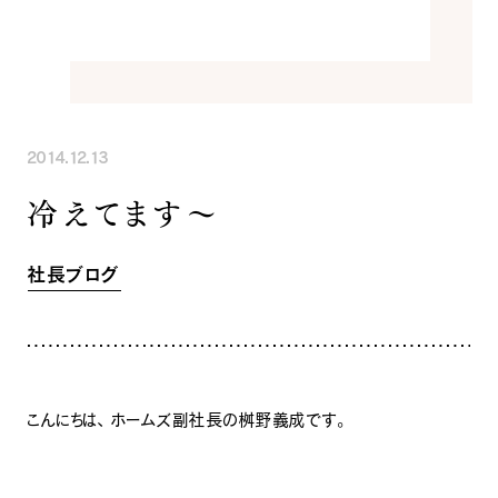
INFORMATION
COMPANY
SNS
イベント情報
会社紹介
社長ブログ
スタッフ紹介
スタッフブログ
採用情報
お知らせ
お客様の声
2014.12.13
家づくり相談会
よくある質問
冷えてます～
お問い合わせ
0120-930-493
Tel.
[営業時間] 9:00-18:00
[定休日] 水曜日・祝日
社長ブログ
家づくり相談会
カタログ請求
こんにちは、 ホームズ副社長の桝野義成です。