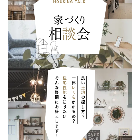
HOUSING TALK
家づくり
相
談
会
そんな疑問にお答えします！
住宅性能
一体
良い
いくら
土地
を知りたい
の探し方？
かかるの？