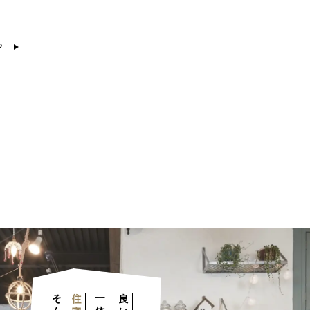
？
一体
良い