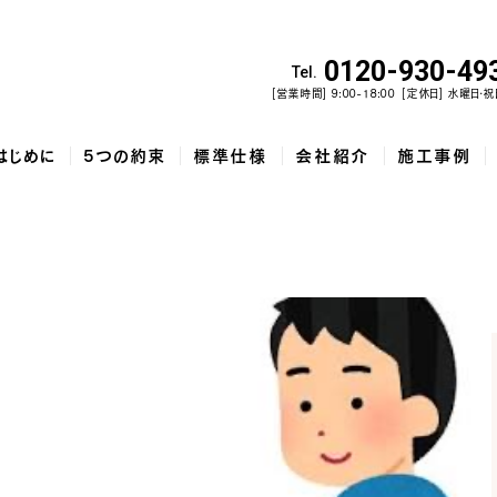
0120-930-49
Tel.
[営業時間] 9:00-18:00
[定休日] 水曜日・祝
はじめに
5つの約束
標準仕様
会社紹介
施工事例
佐野市で建てた、勾配天井と家...
和歌山市で建てた、土間収納と吹...
泉佐野市の
コ
5
家