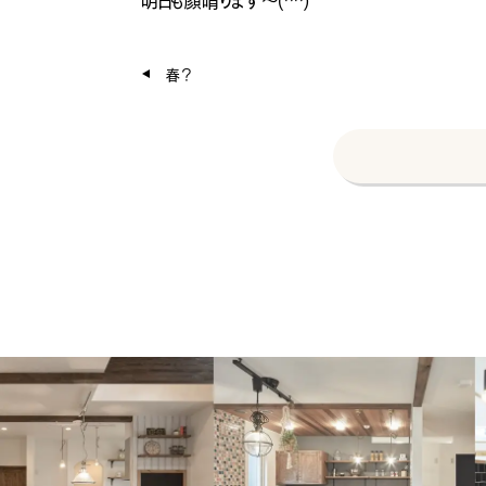
明日も顔晴ります〜(^^)
春？