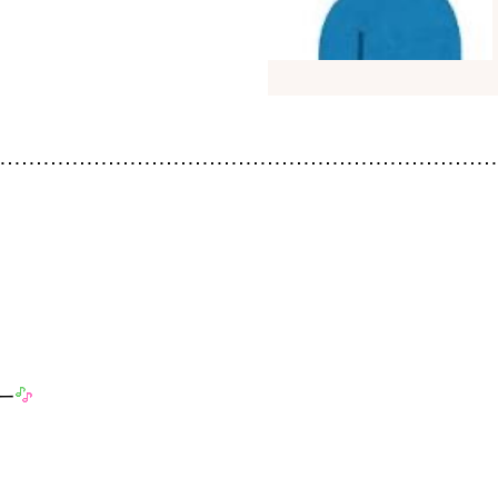
暮
ち
INFO
イベ
社長
スタ
お知
家づ
SNS
ピー
Tel.