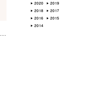
2020
2019
らしのブック
リノベーション
2018
2017
ょうどいい平屋暮らし
2016
2015
2014
RMATION
COMPANY
ント情報
会社紹介
ブログ
スタッフ紹介
ッフブログ
採用情報
らせ
お客様の声
くり相談会
よくある質問
お問い合わせ
0120-930-493