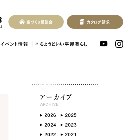
3
家づくり相談会
カタログ請求
家づくり相談会
カタログ請求
MENU
日
イベント情報
ちょうどいい平屋暮らし
北欧デザイン注文住宅...
泉佐野市の共働き夫婦向け注文住...
フレンチカントリー注
アーカイブ
ARCHIVE
2026
2025
ンセプト
はじめに
2024
2023
つの約束
標準仕様
2022
2021
づくりの流れ
施工事例