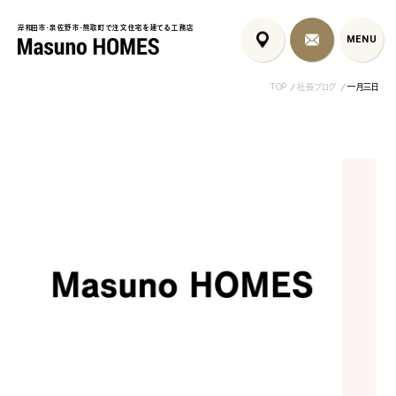
岸和田市・泉佐野市・熊取町で注文住宅を建てる工務店
岸和田市・泉佐野市・熊取町で注文住宅を建てる工務店
MENU
MENU
TOP
社長ブログ
一月三日
泉佐野市の北欧デザイン注文
泉佐野市の共働き夫婦向け注
フレンチカントリ
住宅｜自然素材と...
文住宅｜家事ラク...
喰壁とペット...
コンセプト
はじめに
5つの約束
標準仕様
家づくりの流れ
施工事例
暮らしのブック
リノベーション
ちょうどいい平屋暮らし