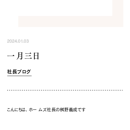
INFORMATION
COMPANY
SNS
イベント情報
会社紹介
社長ブログ
スタッフ紹介
スタッフブログ
採用情報
お知らせ
お客様の声
2024.01.03
家づくり相談会
よくある質問
一月三日
お問い合わせ
0120-930-493
Tel.
[営業時間] 9:00-18:00
[定休日] 水曜日・祝日
社長ブログ
家づくり相談会
カタログ請求
こんにちは、 ホー ムズ社長の桝野義成です