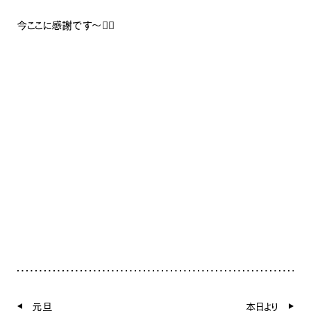
今ここに感謝です〜🙇‍♂️
元旦
本日より