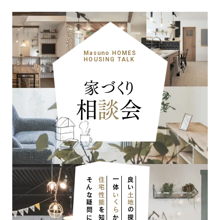
Masuno HOMES
HOUSING TALK
家づくり
相
談
会
住宅性能
一体
良い
いくら
土地