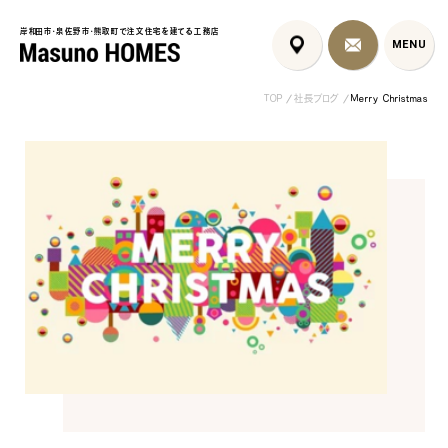
岸和田市・泉佐野市・熊取町で注文住宅を建てる工務店
岸和田市・泉佐野市・熊取町で注文住宅を建てる工務店
MENU
MENU
TOP
社長ブログ
Merry Christmas
泉佐野市の北欧デザイン注文
泉佐野市の共働き夫婦向け注
フレンチカントリ
住宅｜自然素材と...
文住宅｜家事ラク...
喰壁とペット...
コンセプト
はじめに
5つの約束
標準仕様
家づくりの流れ
施工事例
暮らしのブック
リノベーション
ちょうどいい平屋暮らし