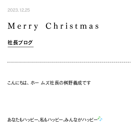
INFORMATION
COMPANY
SNS
2023.12.25
イベント情報
会社紹介
Merry Christmas
社長ブログ
スタッフ紹介
スタッフブログ
採用情報
お知らせ
お客様の声
社長ブログ
家づくり相談会
よくある質問
お問い合わせ
0120-930-493
Tel.
[営業時間] 9:00-18:00
[定休日] 水曜日・祝日
こんにちは、 ホー ムズ社長の桝野義成です
家づくり相談会
カタログ請求
あなたもハッピー、私もハッピー、みんながハッピー