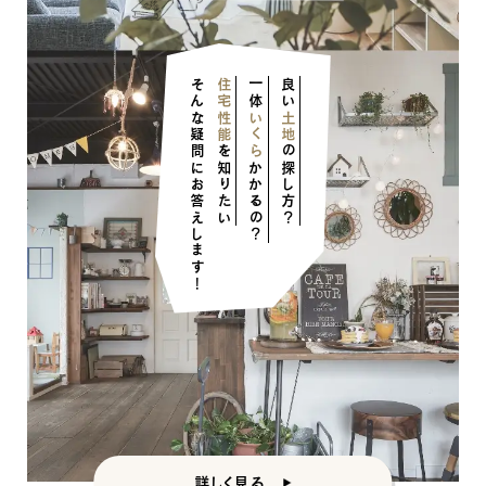
そんな疑問にお答えします！
住宅性能
一体
良い
いくら
土地
を知りたい
の探し方？
かかるの？
詳しく見る