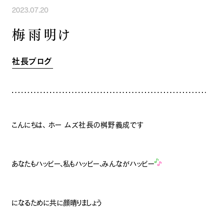
2023.07.20
INFORMATION
COMPANY
SNS
梅雨明け
イベント情報
会社紹介
社長ブログ
スタッフ紹介
スタッフブログ
採用情報
社長ブログ
お知らせ
お客様の声
家づくり相談会
よくある質問
お問い合わせ
0120-930-493
Tel.
[営業時間] 9:00-18:00
[定休日] 水曜日・祝日
こんにちは、 ホー ムズ社長の桝野義成です
家づくり相談会
カタログ請求
あなたもハッピー、私もハッピー、みんながハッピー
になるために共に顔晴りましょう