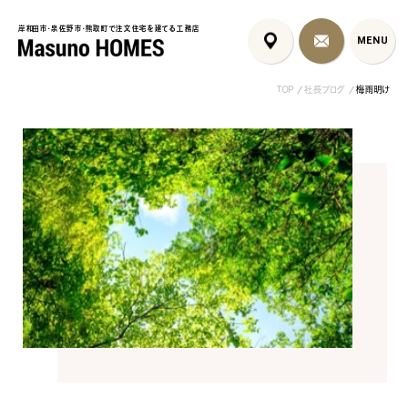
岸和田市・泉佐野市・熊取町で注文住宅を建てる工務店
岸和田市・泉佐野市・熊取町で注文住宅を建てる工務店
MENU
MENU
TOP
社長ブログ
梅雨明け
泉佐野市の北欧デザイン注文
泉佐野市の共働き夫婦向け注
フレンチカントリ
住宅｜自然素材と...
文住宅｜家事ラク...
喰壁とペット...
コンセプト
はじめに
5つの約束
標準仕様
家づくりの流れ
施工事例
暮らしのブック
リノベーション
ちょうどいい平屋暮らし