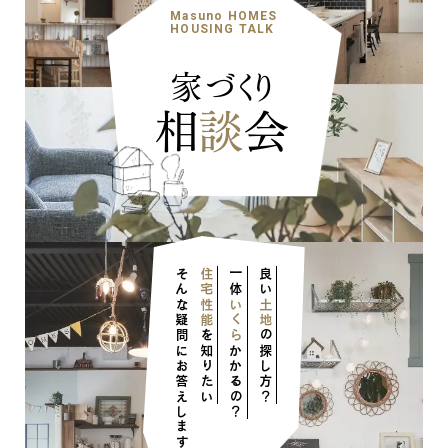
カントリー
Masuno HOMES
HOUSING TALK
家づくり
相
談
会
そんな疑問にお答えします！
住宅性能
一体
良い
いくら
土地
を知りたい
の探し方？
かかるの？