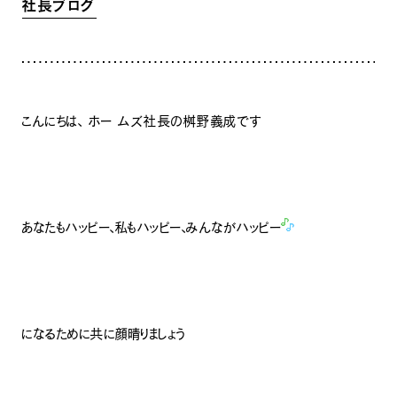
社長ブログ
INFORMATION
COMPANY
SNS
イベント情報
会社紹介
社長ブログ
スタッフ紹介
スタッフブログ
採用情報
お知らせ
お客様の声
こんにちは、 ホー ムズ社長の桝野義成です
家づくり相談会
よくある質問
お問い合わせ
0120-930-493
Tel.
[営業時間] 9:00-18:00
[定休日] 水曜日・祝日
あなたもハッピー、私もハッピー、みんながハッピー
家づくり相談会
カタログ請求
になるために共に顔晴りましょう