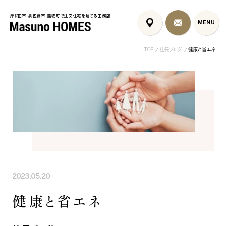
岸和田市・泉佐野市・熊取町で注文住宅を建てる工務店
岸和田市・泉佐野市・熊取町で注文住宅を建てる工務店
MENU
MENU
TOP
社長ブログ
健康と省エネ
泉佐野市の北欧デザイン注文
泉佐野市の共働き夫婦向け注
フレンチカントリ
住宅｜自然素材と...
文住宅｜家事ラク...
喰壁とペット...
コンセプト
はじめに
2023.05.20
5つの約束
標準仕様
健康と省エネ
家づくりの流れ
施工事例
暮らしのブック
リノベーション
ちょうどいい平屋暮らし