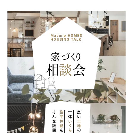
Masuno HOMES
HOUSING TALK
家づくり
相
談
会
住宅性能
一体
良い
いくら
土地