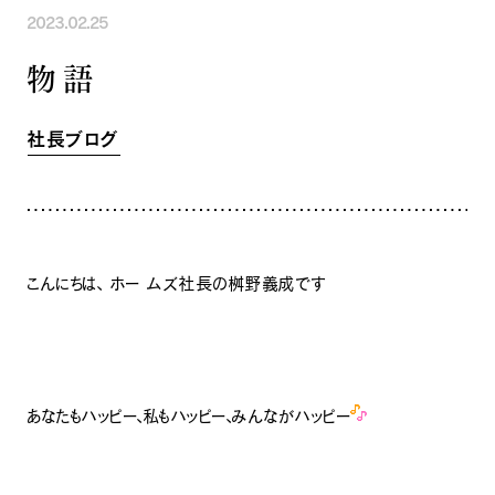
2023.02.25
INFORMATION
COMPANY
SNS
物語
イベント情報
会社紹介
社長ブログ
スタッフ紹介
スタッフブログ
採用情報
社長ブログ
お知らせ
お客様の声
家づくり相談会
よくある質問
お問い合わせ
0120-930-493
Tel.
[営業時間] 9:00-18:00
[定休日] 水曜日・祝日
こんにちは、 ホー ムズ社長の桝野義成です
家づくり相談会
カタログ請求
あなたもハッピー、私もハッピー、みんながハッピー