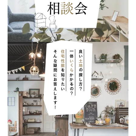
相
談
会
そんな疑問にお答えします！
住宅性能
一体
良い
いくら
土地
を知りたい
の探し方？
かかるの？