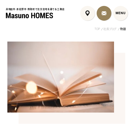
岸和田市・泉佐野市・熊取町で注文住宅を建てる工務店
岸和田市・泉佐野市・熊取町で注文住宅を建てる工務店
MENU
MENU
TOP
社長ブログ
物語
泉佐野市の共働き夫婦向け注
フレンチカントリー注文住宅｜漆
岩出市の注文住
文住宅｜家事ラク...
喰壁とペット...
活感を隠す間取..
コンセプト
はじめに
5つの約束
標準仕様
家づくりの流れ
施工事例
暮らしのブック
リノベーション
ちょうどいい平屋暮らし