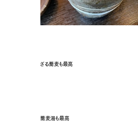
ざる蕎麦も最高
蕎麦湯も最高