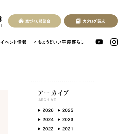
3
家づくり相談会
カタログ請求
家づくり相談会
カタログ請求
MENU
日
イベント情報
ちょうどいい平屋暮らし
北欧デザイン注文住宅...
泉佐野市の共働き夫婦向け注文住...
フレンチカントリー注
アーカイブ
ARCHIVE
2026
2025
ンセプト
はじめに
2024
2023
つの約束
標準仕様
2022
2021
づくりの流れ
施工事例