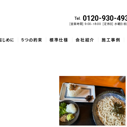
0120-930-49
Tel.
[営業時間] 9:00-18:00
[定休日] 水曜日・祝
はじめに
5つの約束
標準仕様
会社紹介
施工事例
佐野市で建てた、勾配天井と家...
和歌山市で建てた、土間収納と吹...
泉佐野市の
コ
5
家