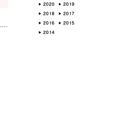
2020
2019
らしのブック
リノベーション
2018
2017
ょうどいい平屋暮らし
2016
2015
2014
RMATION
COMPANY
ント情報
会社紹介
ブログ
スタッフ紹介
ッフブログ
採用情報
らせ
お客様の声
くり相談会
よくある質問
お問い合わせ
0120-930-493