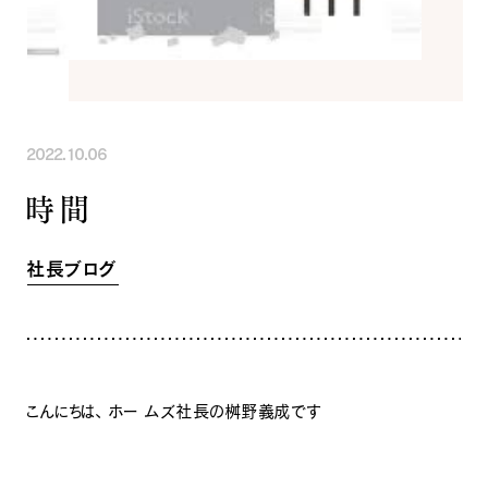
INFORMATION
COMPANY
SNS
イベント情報
会社紹介
社長ブログ
スタッフ紹介
スタッフブログ
採用情報
お知らせ
お客様の声
2022.10.06
家づくり相談会
よくある質問
時間
お問い合わせ
0120-930-493
Tel.
[営業時間] 9:00-18:00
[定休日] 水曜日・祝日
社長ブログ
家づくり相談会
カタログ請求
こんにちは、 ホー ムズ社長の桝野義成です