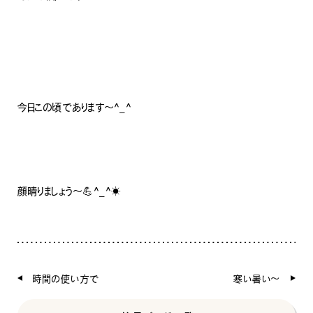
今日この頃であります〜^_^
顔晴りましょう〜💪^_^☀️
時間の使い方で
寒い暑い〜