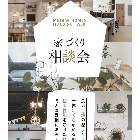
ナチュラル
Masuno HOMES
HOUSING TALK
家づくり
相
談
会
ナチュラル
ヴィンテージ
カントリー
そんな疑問にお答えします！
住宅性能
一体
良い
いくら
土地
を知りたい
の探し方？
かかるの？