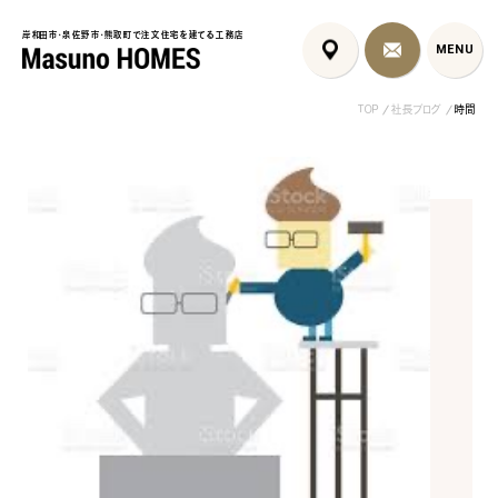
岸和田市・泉佐野市・熊取町で注文住宅を建てる工務店
岸和田市・泉佐野市・熊取町で注文住宅を建てる工務店
MENU
MENU
TOP
社長ブログ
時間
泉佐野市の北欧デザイン注文
泉佐野市の共働き夫婦向け注
フレンチカントリ
住宅｜自然素材と...
文住宅｜家事ラク...
喰壁とペット...
コンセプト
はじめに
5つの約束
標準仕様
家づくりの流れ
施工事例
暮らしのブック
リノベーション
ちょうどいい平屋暮らし