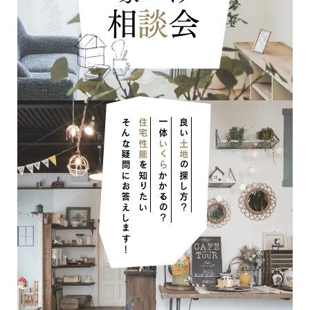
相
談
会
そんな疑問にお答えします！
住宅性能
一体
良い
いくら
土地
を知りたい
の探し方？
かかるの？