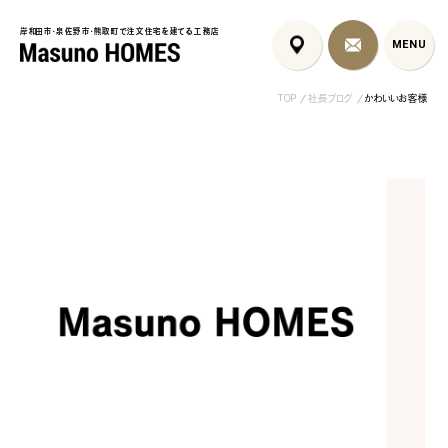
岸和田市・泉佐野市・熊取町で注文住宅を建てる工務店
岸和田市・泉佐野市・熊取町で注文住宅を建てる工務店
MENU
MENU
TOP
社長ブログ
かわいいお客様
泉佐野市の共働き夫婦向け注
フレンチカントリー注文住宅｜漆
岩出市の注文住
文住宅｜家事ラク...
喰壁とペット...
活感を隠す間取..
コンセプト
はじめに
5つの約束
標準仕様
家づくりの流れ
施工事例
暮らしのブック
リノベーション
ちょうどいい平屋暮らし