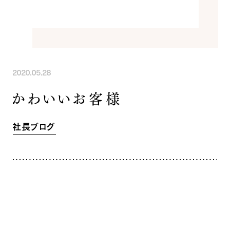
INFORMATION
COMPANY
SNS
イベント情報
会社紹介
社長ブログ
スタッフ紹介
スタッフブログ
採用情報
お知らせ
お客様の声
2020.05.28
家づくり相談会
よくある質問
かわいいお客様
お問い合わせ
0120-930-493
Tel.
[営業時間] 9:00-18:00
[定休日] 水曜日・祝日
社長ブログ
家づくり相談会
カタログ請求