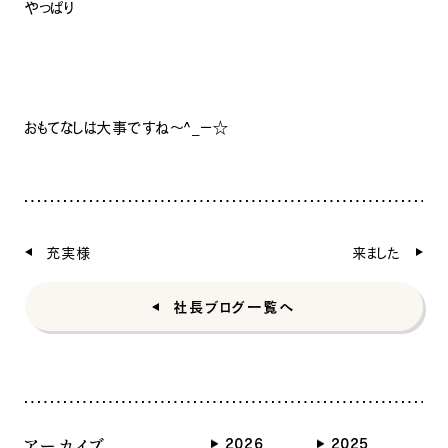
やっぱり
おもてなしは大事ですね〜^_−☆
ナチュラル
充実様
来ました
社長ブログ一覧へ
ナチュラル
ヴィンテージ
カントリー
アーカイブ
2026
2025