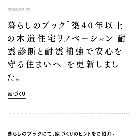
INFORMATION
COMPANY
SNS
2026.06.22
イベント情報
会社紹介
暮らしのブック「築40年以上
社長ブログ
スタッフ紹介
スタッフブログ
採用情報
の木造住宅リノベーション｜耐
お知らせ
お客様の声
震診断と耐震補強で安心を
家づくり相談会
よくある質問
お問い合わせ
守る住まいへ」を更新しまし
0120-930-493
Tel.
た。
[営業時間] 9:00-18:00
[定休日] 水曜日・祝日
家づくり相談会
カタログ請求
家づくり
暮らしのブックにて、家づくりのヒントをご紹介。