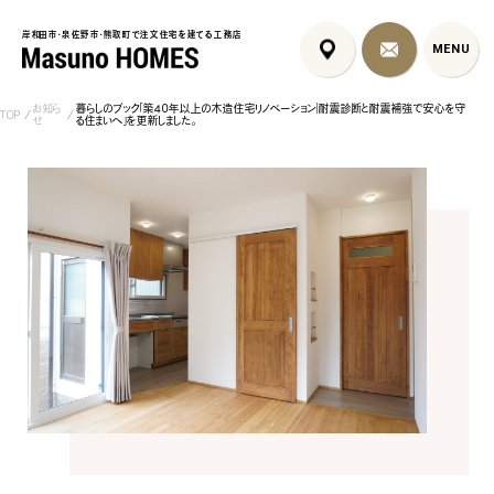
岸和田市・泉佐野市・熊取町で注文住宅を建てる工務店
岸和田市・泉佐野市・熊取町で注文住宅を建てる工務店
MENU
MENU
お知ら
暮らしのブック「築40年以上の木造住宅リノベーション｜耐震診断と耐震補強で安心を守
TOP
せ
る住まいへ」を更新しました。
泉佐野市の北欧デザイン注文
泉佐野市の共働き夫婦向け注
フレンチカントリ
住宅｜自然素材と...
文住宅｜家事ラク...
喰壁とペット...
コンセプト
はじめに
5つの約束
標準仕様
家づくりの流れ
施工事例
暮らしのブック
リノベーション
ちょうどいい平屋暮らし