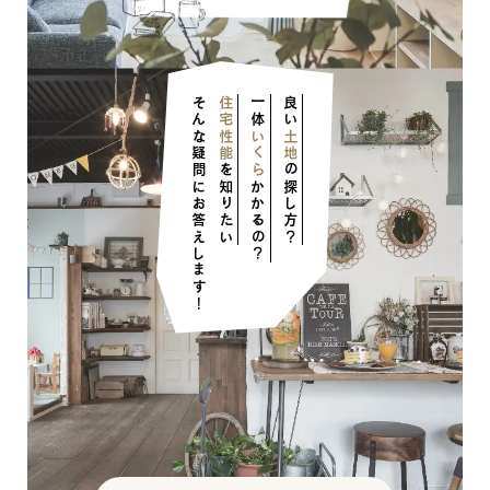
そんな疑問にお答えします！
住宅性能
一体
良い
いくら
土地
を知りたい
の探し方？
ナチュラル
かかるの？
ナチュラル
ヴィンテージ
カントリー