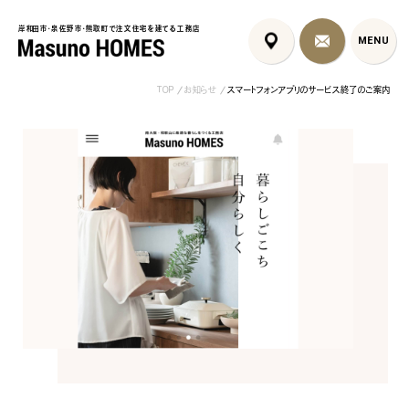
岸和田市・泉佐野市・熊取町で注文住宅を建てる工務店
岸和田市・泉佐野市・熊取町で注文住宅を建てる工務店
MENU
MENU
TOP
お知らせ
スマートフォンアプリのサービス終了のご案内
泉佐野市の北欧デザイン注文
泉佐野市の共働き夫婦向け注
フレンチカントリ
住宅｜自然素材と...
文住宅｜家事ラク...
喰壁とペット...
コンセプト
はじめに
5つの約束
標準仕様
家づくりの流れ
施工事例
暮らしのブック
リノベーション
ちょうどいい平屋暮らし