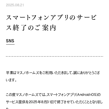
2025.08.21
INFORMATION
COMPANY
SNS
スマートフォンアプリのサービ
イベント情報
会社紹介
社長ブログ
スタッフ紹介
ス終了のご案内
スタッフブログ
採用情報
お知らせ
お客様の声
家づくり相談会
よくある質問
SNS
お問い合わせ
0120-930-493
Tel.
[営業時間] 9:00-18:00
[定休日] 水曜日・祝日
家づくり相談会
カタログ請求
平素はマスノホームズをご利用いただきまして、誠にありがとうござ
います。
この度マスノホームズでは、スマートフォンアプリ（Android・iOS）の
サービス提供を2025年8月31日で終了させていただくこととなりまし