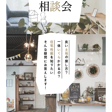
相
談
会
ナチュラル
ヴィンテージ
そんな疑問にお答えします！
住宅性能
一体
良い
カントリー
いくら
土地
を知りたい
の探し方？
かかるの？