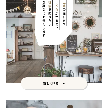
そんな疑問にお答えします！
住宅性能
いくら
土地
を知りたい
の探し方？
かかるの？
ナチュラル
ナチュラル
ヴィンテージ
カントリー
詳しく見る