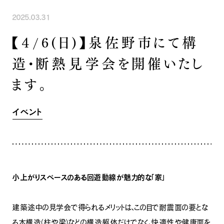
INFORMATION
COMPANY
SNS
2025.03.31
イベント情報
会社紹介
【4/6(日)】泉佐野市にて構
社長ブログ
スタッフ紹介
スタッフブログ
採用情報
造・断熱見学会を開催いたし
お知らせ
お客様の声
ます。
家づくり相談会
よくある質問
お問い合わせ
0120-930-493
Tel.
イベント
[営業時間] 9:00-18:00
[定休日] 水曜日・祝日
家づくり相談会
カタログ請求
小上がりスペースのある回遊動線が魅力的な「家」
建築途中の見学会で得られるメリットは、この目で耐震面の要とな
る木構造（柱や梁）などの構造躯体だけでなく、快適性や健康面を