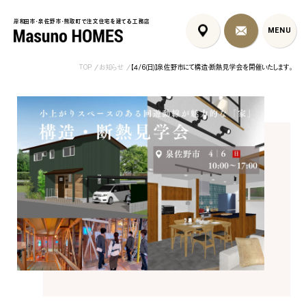
岸和田市・泉佐野市・熊取町で注文住宅を建てる工務店
岸和田市・泉佐野市・熊取町で注文住宅を建てる工務店
MENU
MENU
TOP
お知らせ
【4/6(日)】泉佐野市にて構造・断熱見学会を開催いたします。
泉佐野市の北欧デザイン注文
泉佐野市の共働き夫婦向け注
フレンチカントリ
住宅｜自然素材と...
文住宅｜家事ラク...
喰壁とペット...
コンセプト
はじめに
5つの約束
標準仕様
家づくりの流れ
施工事例
暮らしのブック
リノベーション
ちょうどいい平屋暮らし