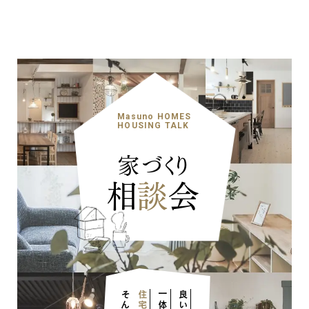
Masuno HOMES
HOUSING TALK
家づくり
相
談
会
一体
良い