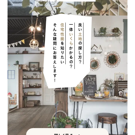
そんな疑問にお答えします！
住宅性能
一体
良い
いくら
土地
を知りたい
の探し方？
かかるの？
ナチュラル