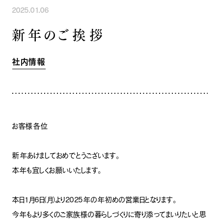
2025.01.06
INFORMATION
COMPANY
SNS
新年のご挨拶
イベント情報
会社紹介
社長ブログ
スタッフ紹介
スタッフブログ
採用情報
社内情報
お知らせ
お客様の声
家づくり相談会
よくある質問
お問い合わせ
0120-930-493
Tel.
[営業時間] 9:00-18:00
[定休日] 水曜日・祝日
お客様各位
家づくり相談会
カタログ請求
新年あけましておめでとうございます。
本年も宜しくお願いいたします。
本日1月6日（月）より2025年の年初めの営業日となります。
今年もより多くのご家族様の暮らしづくりに寄り添ってまいりたいと思