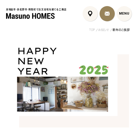
岸和田市・泉佐野市・熊取町で注文住宅を建てる工務店
岸和田市・泉佐野市・熊取町で注文住宅を建てる工務店
MENU
MENU
TOP
お知らせ
新年のご挨拶
泉佐野市の北欧デザイン注文
泉佐野市の共働き夫婦向け注
フレンチカントリ
住宅｜自然素材と...
文住宅｜家事ラク...
喰壁とペット...
コンセプト
はじめに
5つの約束
標準仕様
家づくりの流れ
施工事例
暮らしのブック
リノベーション
ちょうどいい平屋暮らし