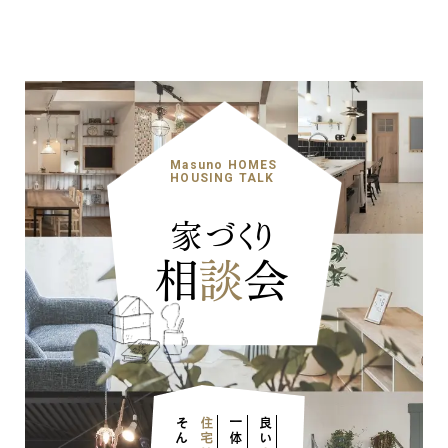
Masuno HOMES
HOUSING TALK
家づくり
相
談
会
住宅性能
一体
良い