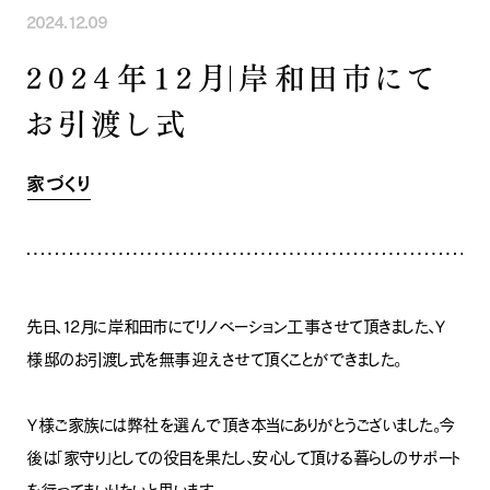
2024.12.09
INFORMATION
COMPANY
SNS
2024年12月｜岸和田市にて
イベント情報
会社紹介
社長ブログ
スタッフ紹介
お引渡し式
スタッフブログ
採用情報
お知らせ
お客様の声
家づくり相談会
よくある質問
家づくり
お問い合わせ
0120-930-493
Tel.
[営業時間] 9:00-18:00
[定休日] 水曜日・祝日
家づくり相談会
カタログ請求
先日、12月に岸和田市にてリノベーション工事させて頂きました、Y
様邸のお引渡し式を無事迎えさせて頂くことができました。
Y様ご家族には弊社を選んで頂き本当にありがとうございました。今
後は「家守り」としての役目を果たし、安心して頂ける暮らしのサポート