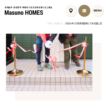
岸和田市・泉佐野市・熊取町で注文住宅を建てる工務店
岸和田市・泉佐野市・熊取町で注文住宅を建てる工務店
MENU
MENU
TOP
お知らせ
2024年12月｜岸和田市にてお引渡し式
泉佐野市の北欧デザイン注文
泉佐野市の共働き夫婦向け注
フレンチカントリ
住宅｜自然素材と...
文住宅｜家事ラク...
喰壁とペット...
コンセプト
はじめに
5つの約束
標準仕様
家づくりの流れ
施工事例
暮らしのブック
リノベーション
ちょうどいい平屋暮らし