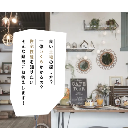
そんな疑問にお答えします！
住宅性能
一体
良い
いくら
土地
を知りたい
の探し方？
かかるの？
ンテージ