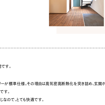
暮
ち
INFO
イベ
社長
スタ
お知
家づ
関です。
SNS
リーが標準仕様。その理由は高気密高断熱化を突き詰め、玄関
です。
じなので、とても快適です。
Tel.