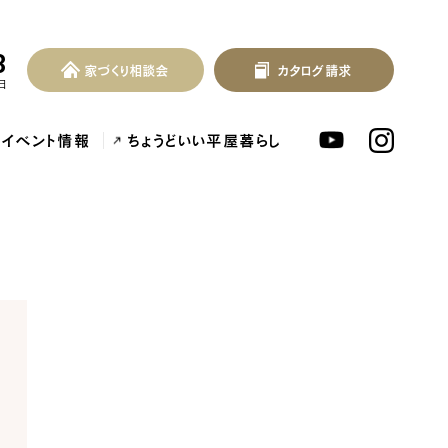
3
家づくり相談会
カタログ請求
家づくり相談会
カタログ請求
MENU
日
イベント情報
ちょうどいい平屋暮らし
北欧デザイン注文住宅...
泉佐野市の共働き夫婦向け注文住...
フレンチカントリー注
アーカイブ
ARCHIVE
2026
2025
ンセプト
はじめに
2024
2023
つの約束
標準仕様
2022
2021
づくりの流れ
施工事例