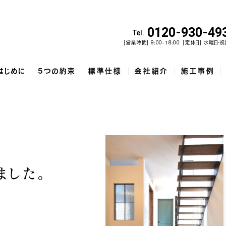
0120-930-49
Tel.
[営業時間] 9:00-18:00
[定休日] 水曜日・祝
はじめに
5つの約束
標準仕様
会社紹介
施工事例
佐野市で建てた、勾配天井と家...
和歌山市で建てた、土間収納と吹...
泉佐野市の
ました。
コ
5
家