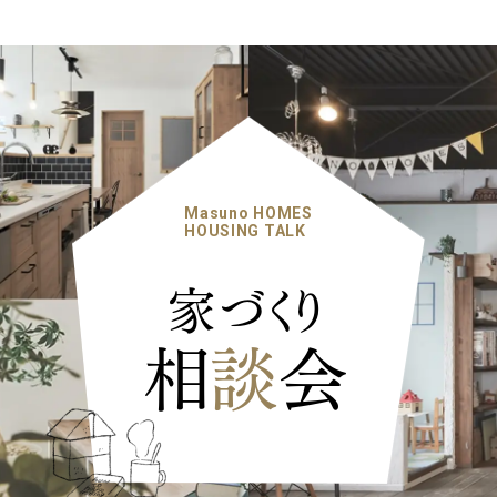
Masuno HOMES
HOUSING TALK
家づくり
相
談
会
ナチュラル
カントリー
ヴィ