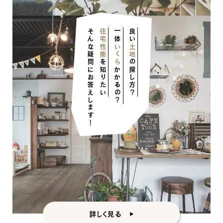
そんな疑問にお答えします！
住宅性能
一体
良い
いくら
土地
を知りたい
の探し方？
かかるの？
ナチュラル
詳しく見る