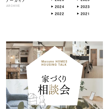
ARCHIVE
2024
2023
2022
2021
Masuno HOMES
HOUSING TALK
家づくり
相
談
会