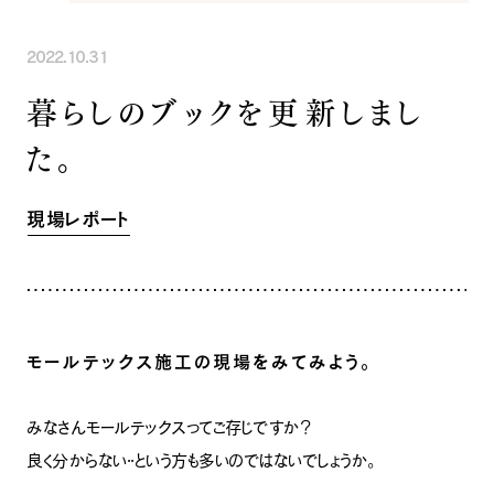
INFORMATION
COMPANY
SNS
2022.10.31
イベント情報
会社紹介
社長ブログ
スタッフ紹介
暮らしのブックを更新しまし
スタッフブログ
採用情報
た。
お知らせ
お客様の声
家づくり相談会
よくある質問
お問い合わせ
現場レポート
0120-930-493
Tel.
[営業時間] 9:00-18:00
[定休日] 水曜日・祝日
家づくり相談会
カタログ請求
モールテックス施工の現場をみてみよう。
みなさんモールテックスってご存じですか？
良く分からない・・という方も多いのではないでしょうか。