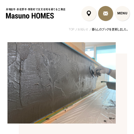
岸和田市・泉佐野市・熊取町で注文住宅を建てる工務店
岸和田市・泉佐野市・熊取町で注文住宅を建てる工務店
MENU
MENU
TOP
お知らせ
暮らしのブックを更新しました。
泉佐野市の北欧デザイン注文
泉佐野市の共働き夫婦向け注
フレンチカントリ
住宅｜自然素材と...
文住宅｜家事ラク...
喰壁とペット...
コンセプト
はじめに
5つの約束
標準仕様
家づくりの流れ
施工事例
暮らしのブック
リノベーション
ちょうどいい平屋暮らし