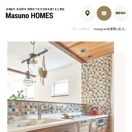
岸和田市・泉佐野市・熊取町で注文住宅を建てる工務店
岸和田市・泉佐野市・熊取町で注文住宅を建てる工務店
MENU
MENU
TOP
お知らせ
Instagramを更新しました。
泉佐野市の北欧デザイン注文
泉佐野市の共働き夫婦向け注
フレンチカントリ
住宅｜自然素材と...
文住宅｜家事ラク...
喰壁とペット...
コンセプト
はじめに
5つの約束
標準仕様
家づくりの流れ
施工事例
暮らしのブック
リノベーション
ちょうどいい平屋暮らし