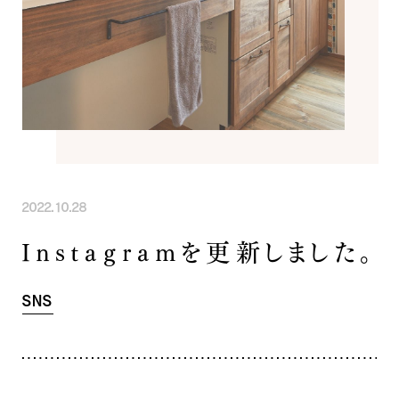
INFORMATION
COMPANY
SNS
イベント情報
会社紹介
社長ブログ
スタッフ紹介
スタッフブログ
採用情報
お知らせ
お客様の声
家づくり相談会
よくある質問
お問い合わせ
0120-930-493
Tel.
2022.10.28
[営業時間] 9:00-18:00
[定休日] 水曜日・祝日
Instagramを更新しました。
家づくり相談会
カタログ請求
SNS