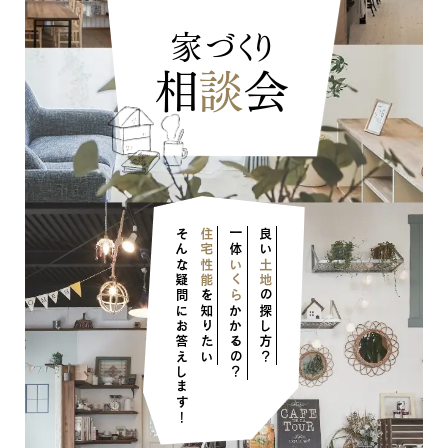
家づくり
相
談
会
そんな疑問にお答えします！
住宅性能
一体
良い
いくら
土地
を知りたい
の探し方？
かかるの？