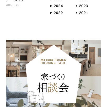
ARCHIVE
2024
2023
2022
2021
Masuno HOMES
HOUSING TALK
家づくり
相
談
会