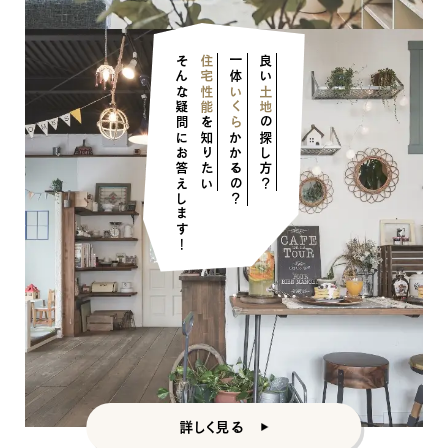
そんな疑問にお答えします！
住宅性能
一体
良い
いくら
土地
を知りたい
の探し方？
かかるの？
ナチュラル
詳しく見る