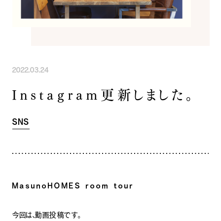
INFORMATION
COMPANY
SNS
イベント情報
会社紹介
社長ブログ
スタッフ紹介
スタッフブログ
採用情報
お知らせ
お客様の声
2022.03.24
家づくり相談会
よくある質問
Instagram更新しました。
お問い合わせ
0120-930-493
Tel.
[営業時間] 9:00-18:00
[定休日] 水曜日・祝日
SNS
家づくり相談会
カタログ請求
MasunoHOMES room tour
今回は、動画投稿です。