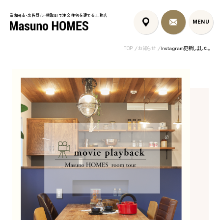
岸和田市・泉佐野市・熊取町で注文住宅を建てる工務店
岸和田市・泉佐野市・熊取町で注文住宅を建てる工務店
MENU
MENU
TOP
お知らせ
Instagram更新しました。
泉佐野市の北欧デザイン注文
泉佐野市の共働き夫婦向け注
フレンチカントリ
住宅｜自然素材と...
文住宅｜家事ラク...
喰壁とペット...
コンセプト
はじめに
5つの約束
標準仕様
家づくりの流れ
施工事例
暮らしのブック
リノベーション
ちょうどいい平屋暮らし