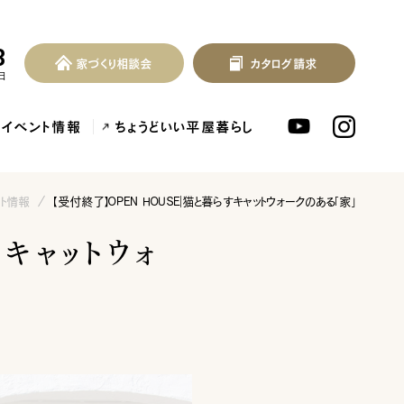
3
家づくり相談会
カタログ請求
家づくり相談会
カタログ請求
MENU
日
イベント情報
ちょうどいい平屋暮らし
ント情報
【受付終了】OPEN HOUSE｜猫と暮らすキャットウォークのある「家」
キャットウォ
北欧デザイン注文住宅...
泉佐野市の共働き夫婦向け注文住...
フレンチカントリー注
ンセプト
はじめに
つの約束
標準仕様
づくりの流れ
施工事例