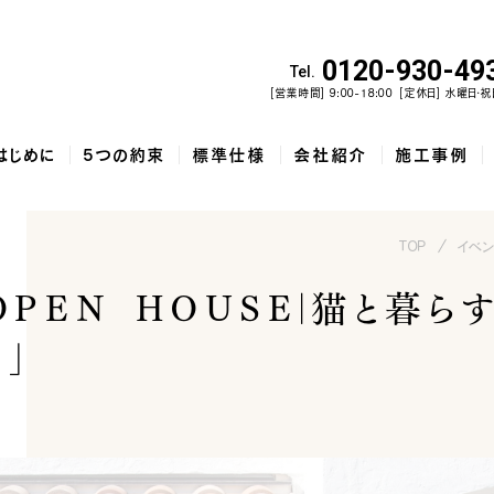
0120-930-49
Tel.
[営業時間] 9:00-18:00
[定休日] 水曜日・祝
はじめに
5つの約束
標準仕様
会社紹介
施工事例
TOP
イベ
PEN HOUSE｜猫と暮らす
佐野市で建てた、勾配天井と家...
和歌山市で建てた、土間収納と吹...
泉佐野市の
」
コ
5
家