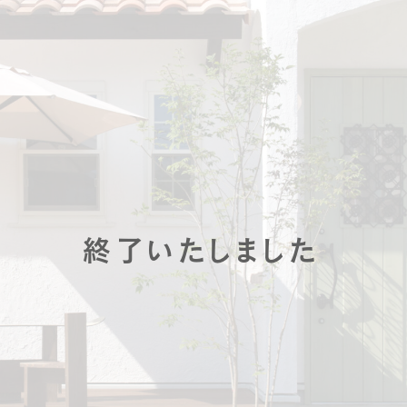
暮
ち
INFO
イベ
社長
スタ
お知
終了いたしました
家づ
SNS
Tel.