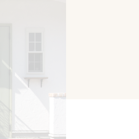
らしのブック
リノベーション
ょうどいい平屋暮らし
RMATION
COMPANY
ント情報
会社紹介
ブログ
スタッフ紹介
ッフブログ
採用情報
らせ
お客様の声
くり相談会
よくある質問
お問い合わせ
0120-930-493